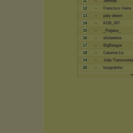
11
Jermias
=
12
Francisco Vieira
=
13
paty dreem
=
14
KGB_007
=
15
_Pegase_
=
16
elsilaeleria
=
17
BigBangue
=
18
Catarina Liz
=
19
João Transmont
=
20
luisgodinho
=