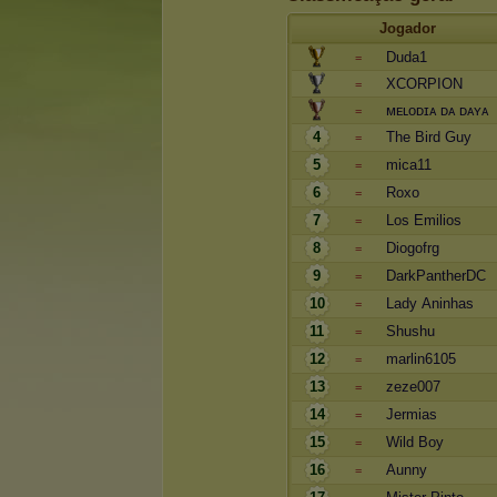
Jogador
Duda1
=
XCORPION
=
ᴍᴇʟoᴅɪᴀ ᴅᴀ ᴅᴀʏᴀ
=
4
The Bird Guy
=
5
mica11
=
6
Roxo
=
7
Los Emilios
=
8
Diogofrg
=
9
DarkPantherDC
=
10
Lady Aninhas
=
11
Shushu
=
12
marlin6105
=
13
zeze007
=
14
Jermias
=
15
Wild Boy
=
16
Aunny
=