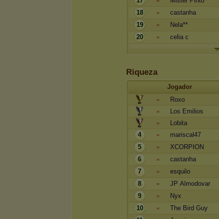
17
Mister Pinto
=
18
castanha
=
19
Nela**
=
20
celia c
=
Riqueza
Jogador
Roxo
=
Los Emilios
=
Lobita
=
4
mariscal47
=
5
XCORPION
=
6
castanha
=
7
esquilo
=
8
JP Almodovar
=
9
Nyx
=
10
The Bird Guy
=