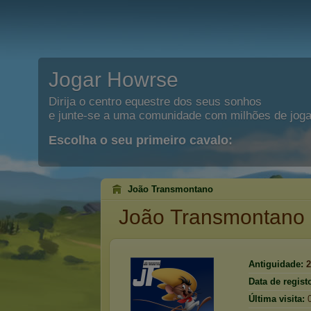
Jogar Howrse
Dirija o centro equestre dos seus sonhos
e junte-se a uma comunidade com milhões de joga
Escolha o seu primeiro cavalo:
João Transmontano
João Transmontano
Antiguidade:
2
Data de regist
Última visita: