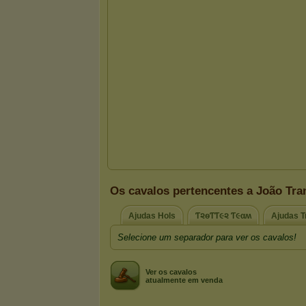
Os cavalos pertencentes a João Tr
Ajudas Hols
Ƭ૨ѳƬƬ૯૨ Ƭ૯αʍ
Ajudas T
Selecione um separador para ver os cavalos!
Ver os cavalos
atualmente em venda