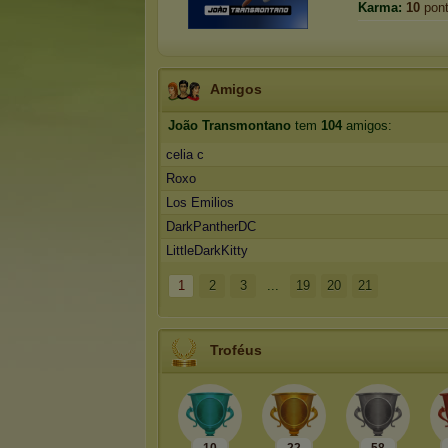
Karma:
10
pon
Amigos
João Transmontano
tem
104
amigos:
celia c
Roxo
Los Emilios
DarkPantherDC
LittleDarkKitty
1
2
3
...
19
20
21
Troféus