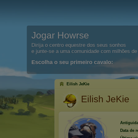
Jogar Howrse
Dirija o centro equestre dos seus sonhos
e junte-se a uma comunidade com milhões de 
Escolha o seu primeiro cavalo:
Eilish JeKie
Eilish JeKie
Antiguid
Data de r