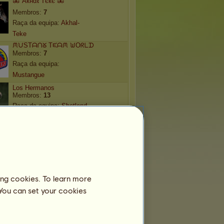
ၼ Aкнαℓ Tєкє ၼ
Membros:
7
Raça da equipa:
Akhal-
Teke
ᙏᙀSTᗩᑎᘜ Tᙓᗩᙏ ᙎOᖇᒪᗪ
Membros:
7
Raça da equipa:
Mustangue
Los Hermanos
Membros:
13
Raça da equipa:
Shetland
█▓▒░TennesseeWalker░▒▓█
Membros:
13
Raça da equipa:
Tennessee
Walker
ʀᴏʏᴀʟ ᴍᴀʀᴡᴀʀɪ
Membros:
2
ing cookies. To learn more
Raça da equipa:
Marwari
 You can set your cookies
⋆ Divine Rajput ⋆
Membros:
2
Raça da equipa:
Marwari