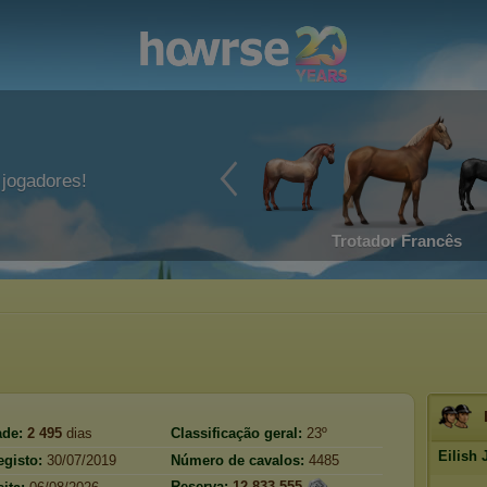
jogadores!
Trotador Francês
ade:
2 495
dias
Classificação geral:
23º
Eilish 
egisto:
30/07/2019
Número de cavalos:
4485
Reserva:
12 833 555