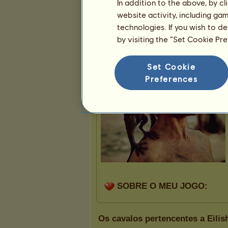
In addition to the above, by c
website activity, including ga
technologies. If you wish to d
Apresentação
by visiting the “Set Cookie Pr
Set Cookie
Preferences
Os cavalos pertencentes a Eilis