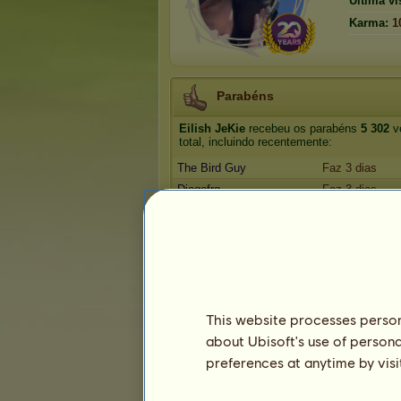
Última vis
Karma:
1
Parabéns
Eilish JeKie
recebeu os parabéns
5 302
v
total, incluindo recentemente:
The Bird Guy
Faz 3 dias
Diogofrg
Faz 3 dias
maravilhosa
Faz 9 dias
DannyChu99
Faz 10 dias
maravilhosa
Faz 10 dias
Troféus
This website processes persona
about Ubisoft's use of persona
preferences at anytime by visi
12
37
117