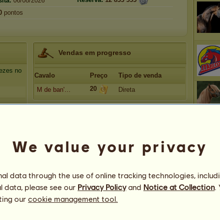
ita:
06/08/2026
0
pontos
Vendas em progresso
ezes no
Cavalo
Preço
Tipo de venda
20
M de ban'…
Direta
We value your privacy
l data through the use of online tracking technologies, includ
l data, please see our
Privacy Policy
and
Notice at Collection
.
ting our
cookie management tool.
244