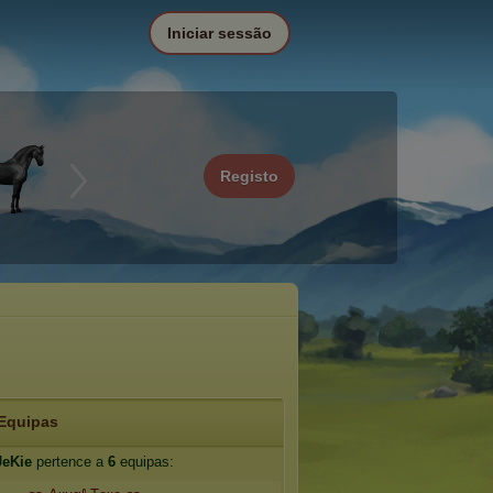
Iniciar sessão
Registo
Equipas
JeKie
pertence a
6
equipas: