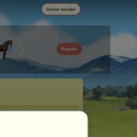
Iniciar sessão
Registo
Centro equestre
u
gere o centro equestre
El ranch!
.
io: