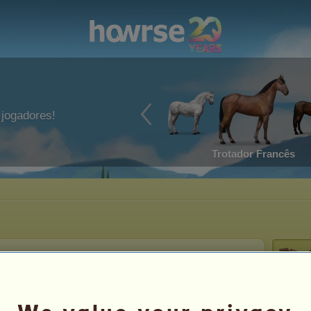
jogadores!
Trotador Francês
ade:
1 036
dias
Classificação geral:
11º
Shush
egisto:
14/10/2016
Número de cavalos:
4360
Reserva:
5 755 345
ita:
08/08/2026
Prestíg