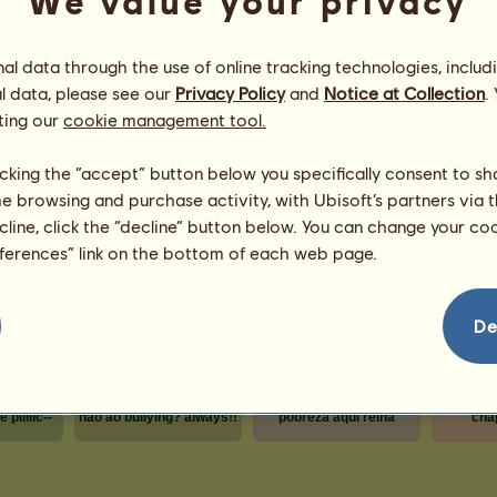
We value your privacy
Número 
pontos
Número 
l data through the use of online tracking technologies, includ
l data, please see our
Privacy Policy
and
Notice at Collection
.
OVNIs personalizados
ting our
cookie management tool.
 no
Atualmente:
Fortuna de Creso
licking the “accept” button below you specifically consent to s
Vencedor
Prenda
Data
me browsing and purchase activity, with Ubisoft’s partners via t
Deep
24/07/2026
ecline, click the “decline” button below. You can change your c
Mamaranda
19/07/2026
eferences” link on the bottom of each web page.
De
shu
 piiiiic--
não ao bullying? always!!
pobreza aqui reina
cha