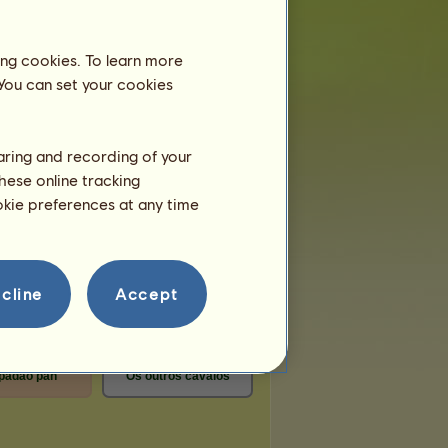
de lugares:
1 569
de lugares restantes:
1 564
ing cookies. To learn more
 You can set your cookies
haring and recording of your
hese online tracking
ookie preferences at any time
cline
Accept
padão pah
Os outros cavalos