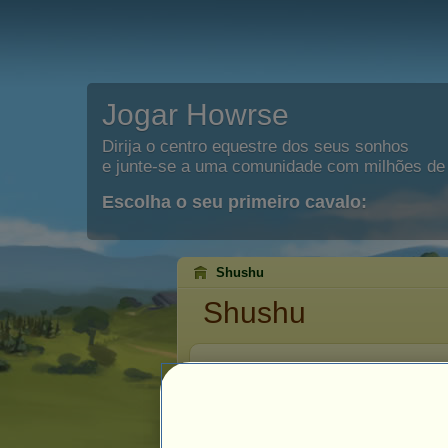
Jogar Howrse
Dirija o centro equestre dos seus sonhos
e junte-se a uma comunidade com milhões de 
Escolha o seu primeiro cavalo:
Shushu
Shushu
Antiguid
Data de r
Última vis