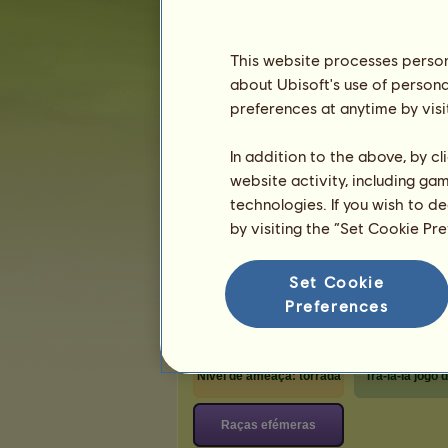
Karma:
5
This website processes persona
about Ubisoft's use of persona
Parabéns
preferences at anytime by visi
Shushu
recebeu os parabéns
1 186
vezes
total, incluindo recentemente:
In addition to the above, by c
alessandramiss
Faz 4 horas
website activity, including ga
Diogofrg
Faz 9 horas
technologies. If you wish to d
SuyRa
Faz 10 horas
by visiting the “Set Cookie Pr
DarkPantherDC
Faz 22 horas
Mαjѳя
Faz 1 dia
Set Cookie
Preferences
Os cavalos pertencentes a Shu
Nível de ameaça: torrada
Tra-la-la jogo de
Raças efémeras