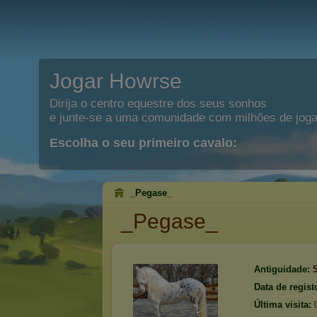
Jogar Howrse
Dirija o centro equestre dos seus sonhos
e junte-se a uma comunidade com milhões de joga
Escolha o seu primeiro cavalo:
_Pegase_
_Pegase_
Antiguidade:
Data de regist
Última visita: