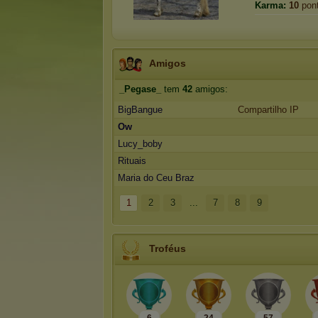
Karma:
10
pon
Amigos
_Pegase_
tem
42
amigos:
BigBangue
Compartilho IP
Ow
Lucy_boby
Rituais
Maria do Ceu Braz
1
2
3
...
7
8
9
Troféus