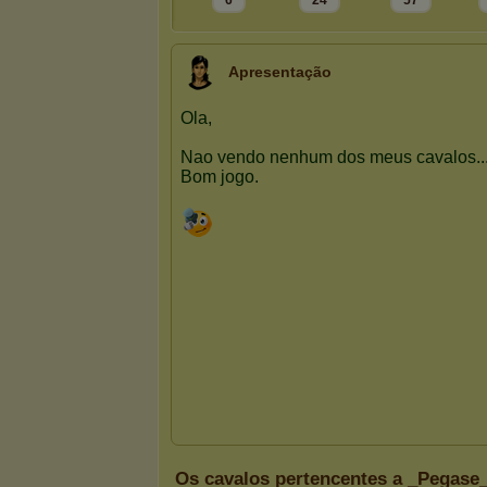
6
24
57
Apresentação
Os cavalos pertencentes a _Pegase