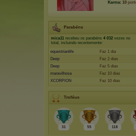
Karma:
10
pont
Parabéns
mica11
recebeu os parabéns
4 032
vezes no
total, incluindo recentemente:
equestrianlife
Faz 1 dia
Deep
Faz 2 dias
Deep
Faz 5 dias
maravilhosa
Faz 10 dias
XCORPION
Faz 10 dias
Troféus
31
55
118