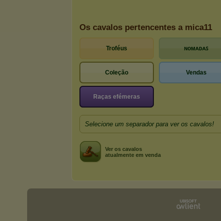
Os cavalos pertencentes a mica11
Troféus
ɴᴏᴍᴀᴅᴀꜱ
Coleção
Vendas
Raças efémeras
Selecione um separador para ver os cavalos!
Ver os cavalos
atualmente em venda