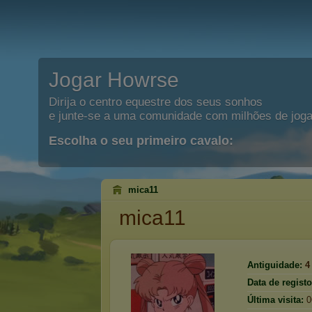
Jogar Howrse
Dirija o centro equestre dos seus sonhos
e junte-se a uma comunidade com milhões de joga
Escolha o seu primeiro cavalo:
mica11
mica11
Antiguidade:
4
Data de registo
Última visita:
0