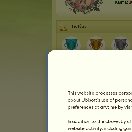
Karma:
1
Troféus
7
21
80
Apresentação
This website processes persona
about Ubisoft's use of persona
preferences at anytime by visi
In addition to the above, by c
website activity, including ga