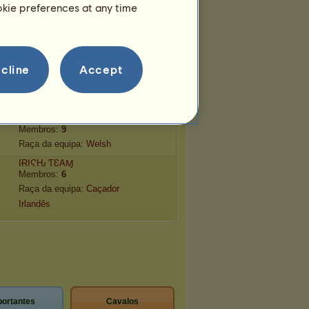
ookie preferences at any time
Hols
Membros:
10
Raça da equipa:
Holstein
ᙏᙀSTᗩᑎᘜ Tᙓᗩᙏ ᙎOᖇᒪᗪ
cline
Accept
Membros:
7
Raça da equipa:
Mustangue
Wαles Royαl World Cup
Membros:
9
Raça da equipa:
Welsh
ΙɌΙϚԊ ƬԐΑⱮ
Membros:
6
Raça da equipa:
Caçador
Irlandês
portantes
Cavalos