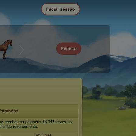
Iniciar sessão
Registo
Parabéns
na
recebeu os parabéns
14 343
vezes no
incluindo recentemente:
g
Faz 5 dias