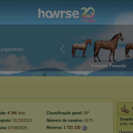
jogadores!
Trotador Francês
ade:
4 346
dias
Classificação geral:
36º
Smarfi
egisto:
31/10/2013
Número de cavalos:
4175
total, 
Reserva:
1 721 150
ita:
07/08/2026
Diogofr