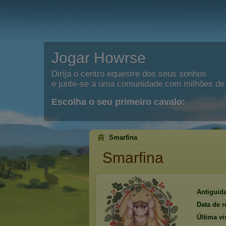
Jogar Howrse
Dirija o centro equestre dos seus sonhos
e junte-se a uma comunidade com milhões de 
Escolha o seu primeiro cavalo:
Smarfina
Smarfina
Antiguid
Data de r
Última vis