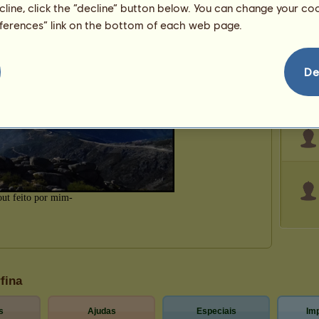
ecline, click the “decline” button below. You can change your c
eferences” link on the bottom of each web page.
De
fina
s
Ajudas
Especiais
Im