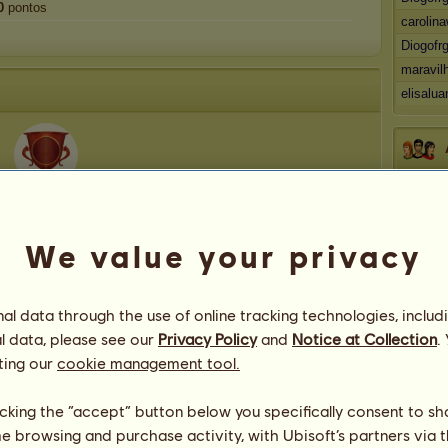
0
pontos
carolin
Diogofr
maravil
elisalua
Smarfi
194
Fitasro
Wiish
We value your privacy
Hope
Erney
Los Emi
l data through the use of online tracking technologies, includ
l data, please see our
Privacy Policy
and
Notice at Collection
.
1
ting our
cookie management tool.
licking the “accept” button below you specifically consent to s
me browsing and purchase activity, with Ubisoft’s partners via t
Smarfi