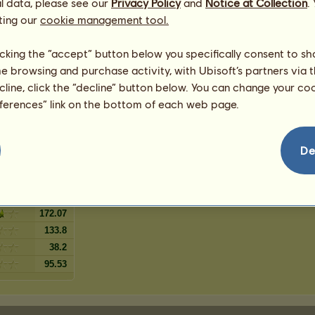
l data, please see our
o
Privacy Policy
and
Notice at Collection
.
2
%
ting our
cookie management tool.
2
%
2
%
licking the “accept” button below you specifically consent to s
2
%
me browsing and purchase activity, with Ubisoft’s partners via t
o crinalvo
1
%
ecline, click the “decline” button below. You can change your c
1
%
eferences” link on the bottom of each web page.
ado
1
%
De
143.37
86.03
172.07
133.8
38.2
95.53