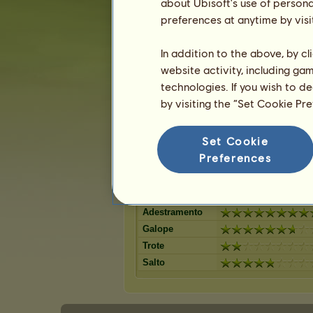
Ruço
about Ubisoft's use of persona
Ruão-rosilh
12
%
Lazão
preferences at anytime by visi
Baio
12
%
Castanho
Pardo rato
11
%
Castanho escuro
In addition to the above, by c
Palomino
8
%
Preto
website activity, including ga
Lazão escur
8
%
Castanho Cereja
technologies. If you wish to d
Isabel
7
%
Lazão crinalvo
by visiting the “Set Cookie Pr
Ruço salpic
6
%
Lazão escuro
5
%
Set Cookie
Preferences
Capacidades de Caçador Irlandês
Resistência
Velocidade
Adestramento
Galope
Trote
Salto