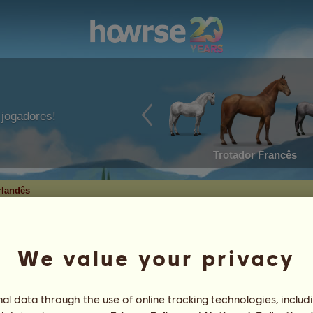
jogadores!
Trotador Francês
rlandês
We value your privacy
rlandês
l data through the use of online tracking technologies, includ
3
%