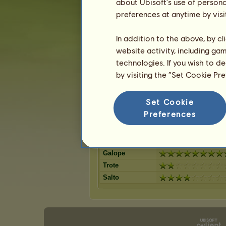
Castanho escuro
about Ubisoft's use of persona
Pardo rato
11
%
Castanho
preferences at anytime by visi
Ruão-rosilh
10
%
Castanho Cereja
Lazão escur
9
%
Ruço pigarço
In addition to the above, by c
Palomino
9
%
Baio
website activity, including ga
Ruão
8
%
Preto
technologies. If you wish to d
Lazão escur
8
%
Ruço
by visiting the “Set Cookie Pr
7
%
Set Cookie
Capacidades de Welsh
Preferences
Resistência
Velocidade
Adestramento
Galope
Trote
Salto