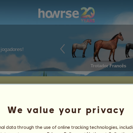
jogadores!
Trotador Francês
We value your privacy
l data through the use of online tracking technologies, includ
vo
5
%