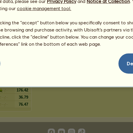
l data, please see our
Privacy Policy
and
Notice at Collection
.
5
%
ting our
o
cookie management tool.
4
%
o
4
%
licking the “accept” button below you specifically consent to s
4
%
me browsing and purchase activity, with Ubisoft’s partners via t
2
%
ecline, click the “decline” button below. You can change your c
o crinalvo
1
%
eferences” link on the bottom of each web page.
De
113.19
139.69
126.44
176.42
36.79
76.47