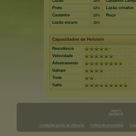
Lazão
Castanho Cerej
18
%
Preto
Lazão crinalvo
12
%
Castanho
Ruço
12
%
Lazão escuro
11
%
Capacidades de Holstein
Resistência
Velocidade
Adestramento
Galope
Trote
Salto
Condições gerais de utilização
Política de privacidade
Con