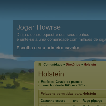
Jogar Howrse
Dirija o centro equestre dos seus sonhos
e junte-se a uma comunidade com milhões de joga
Escolha o seu primeiro cavalo:
Comunidade »
Diretórios
»
Holstein
Holstein
Espécies:
Cavalo de passeio
Tamanho: desde
162
cm a
173
cm
Pelagens permitidas para Holstein
Castanho escuro
Ruço pigarço
19
%