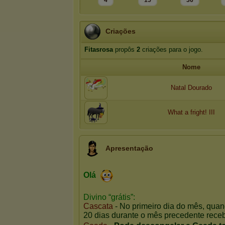
4
15
36
Criações
Fitasrosa
propôs
2
criações para o jogo.
Nome
Natal Dourado
What a fright! III
Apresentação