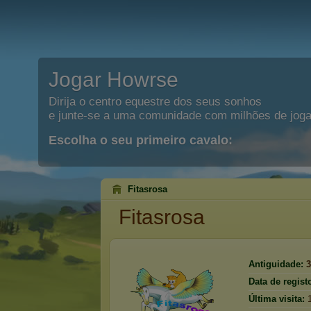
Jogar Howrse
Dirija o centro equestre dos seus sonhos
e junte-se a uma comunidade com milhões de joga
Escolha o seu primeiro cavalo:
Fitasrosa
Fitasrosa
Antiguidade:
3
Data de regist
Última visita: