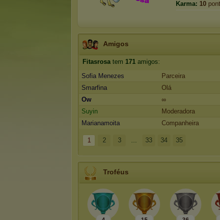
Karma:
10
pon
Amigos
Fitasrosa
tem
171
amigos:
Sofia Menezes
Parceira
Smarfina
Olá
Ow
∞
Suyin
Moderadora
Marianamoita
Companheira
1
2
3
...
33
34
35
Troféus