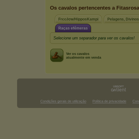
Os cavalos pertencentes a Fitasros
Frєє∂σм/HipposKampi
Pelagens, Divino
Raças efémeras
Selecione um separador para ver os cavalos!
Ver os cavalos
atualmente em venda
Condições gerais de utilização
Política de privacidade
Con