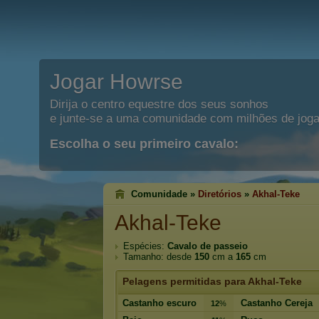
Jogar Howrse
Dirija o centro equestre dos seus sonhos
e junte-se a uma comunidade com milhões de joga
Escolha o seu primeiro cavalo:
Comunidade »
Diretórios
»
Akhal-Teke
Akhal-Teke
Espécies:
Cavalo de passeio
Tamanho: desde
150
cm a
165
cm
Pelagens permitidas para Akhal-Teke
Castanho escuro
Castanho Cereja
12
%