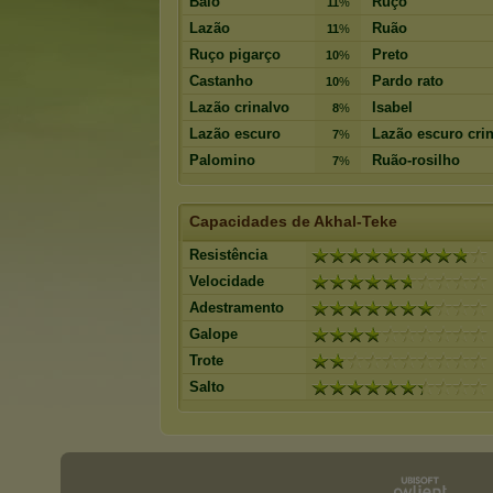
Baio
Ruço
11
%
Lazão
Ruão
11
%
Ruço pigarço
Preto
10
%
Castanho
Pardo rato
10
%
Lazão crinalvo
Isabel
8
%
Lazão escuro
Lazão escuro cri
7
%
Palomino
Ruão-rosilho
7
%
Capacidades de Akhal-Teke
Resistência
Velocidade
Adestramento
Galope
Trote
Salto