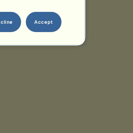
Descendência
cline
Accept