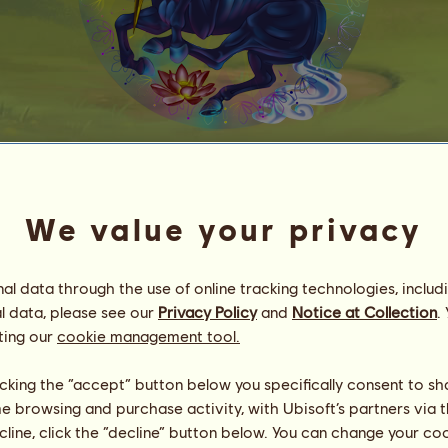
яαтяι
ᵍʸᵖˢʸ ᵛᵃⁿⁿᵉʳ
We value your privacy
Energia
5
%
23:00
Saúde
100
%
l data through the use of online tracking technologies, includ
Moral
86
%
l data, please see our
Privacy Policy
and
Notice at Collection
.
ting our
cookie management tool.
Capacidades
Total:
4441.64
Resistência
1161.59
Velocidade
387.77
licking the “accept” button below you specifically consent to s
Adestramento
926.52
me browsing and purchase activity, with Ubisoft’s partners via t
Galope
745.00
ecline, click the “decline” button below. You can change your c
Trote
390.50