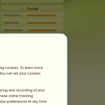
Treinar
Resistência
Velocidade
Adestramento
Galope
Trote
Salto
Competições
ing cookies. To learn more
Esta égua é especializada em
Equitação do Oeste
 You can set your cookies
Reprodução
haring and recording of your
Informação
hese online tracking
Cobrições:
2
ookie preferences at any time
Árvore genealógica