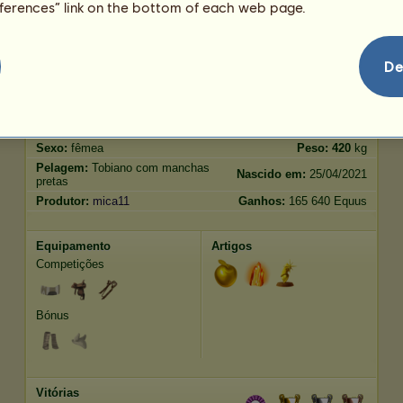
eferences” link on the bottom of each web page.
Salto
830.27
De
Características
Genética
Bónus
Idade:
225 anos 10
Raça:
Gypsy Vanner
meses
Espécie:
Cavalo de passeio
Altura:
158
cm
Sexo:
fêmea
Peso:
420
kg
Pelagem:
Tobiano com manchas
Nascido em:
25/04/2021
pretas
Produtor:
mica11
Ganhos:
165 640 Equus
Equipamento
Artigos
Competições
Bónus
Vitórias