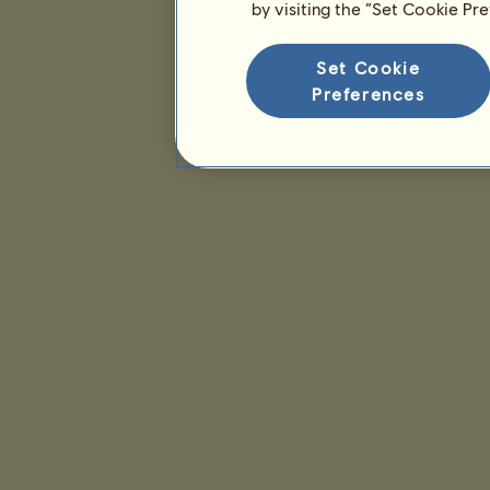
Classificação para a raça
by visiting the “Set Cookie Pr
Classificação de vitórias
Set Cookie
Preferences