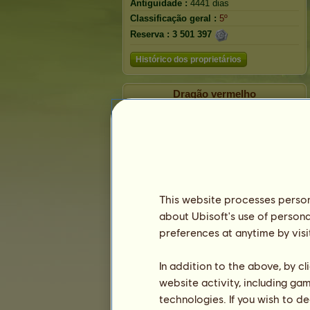
Antiguidade :
4441 dias
Classificação geral :
5º
Reserva :
3 501 397
Histórico dos proprietários
Dragão vermelho
This website processes persona
about Ubisoft's use of persona
preferences at anytime by visi
In addition to the above, by c
Classificação
website activity, including ga
A classificação geral
technologies. If you wish to d