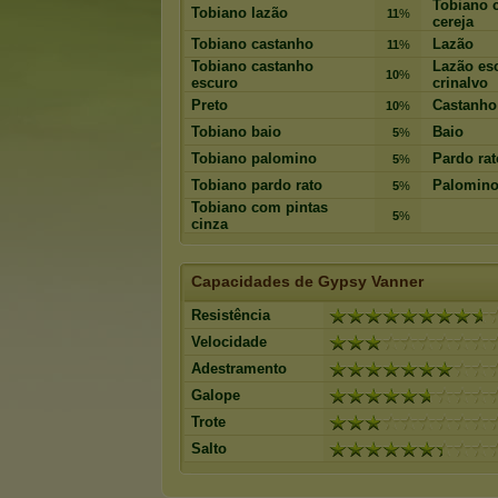
Tobiano 
Tobiano lazão
11
%
cereja
Tobiano castanho
Lazão
11
%
Tobiano castanho
Lazão es
10
%
escuro
crinalvo
Preto
Castanho
10
%
Tobiano baio
Baio
5
%
Tobiano palomino
Pardo rat
5
%
Tobiano pardo rato
Palomin
5
%
Tobiano com pintas
5
%
cinza
Capacidades de Gypsy Vanner
Resistência
Velocidade
Adestramento
Galope
Trote
Salto