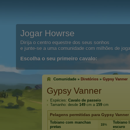
Jogar Howrse
Dirija o centro equestre dos seus sonhos
e junte-se a uma comunidade com milhões de joga
Escolha o seu primeiro cavalo:
Comunidade »
Diretórios
»
Gypsy Vanner
Gypsy Vanner
Espécies:
Cavalo de passeio
Tamanho: desde
149
cm a
159
cm
Pelagens permitidas para Gypsy Vanner
Tobiano com manchas
Tobiano 
15
%
pretas
escuro