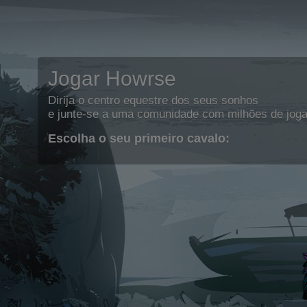
Jogar Howrse
Dirija o centro equestre dos seus sonhos
e junte-se a uma comunidade com milhões de joga
Escolha o seu primeiro cavalo: