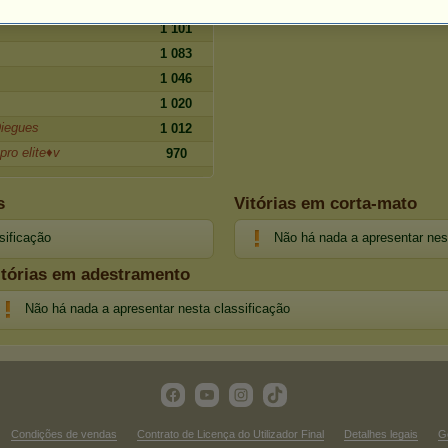
s ❣
1 119
1 101
1 083
1 046
1 020
Diegues
1 012
pro elite♦v
970
s
Vitórias em corta-mato
sificação
Não há nada a apresentar nes
itórias em adestramento
Não há nada a apresentar nesta classificação
Condições de vendas
Contrato de Licença do Utilizador Final
Detalhes legais
G