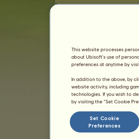
Competições de Equitação Inglesa
Vitórias em corridas a galope
Cavalo
4
A
r
t
h
o
s
D
a
r
k
f
i
r
e
Coudelaria 
=
5
C
o
m
m
o
d
v
s
ミ★Tiʆʆ tɦɛ ɛɳ
=
This website processes persona
6
Arnora
Coudelaria Diegues
=
about Ubisoft's use of persona
A
D
R
E
N
A
L
I
N
A
7
=
preferences at anytime by visi
P
o
n
t
i
f
e
x
M
a
x
i
m
u
s
8
=
9
ŦŘØŦ€
RodrigoRencaa
In addition to the above, by c
=
10
website activity, including ga
D
α
ร
н
F
σ
я
C
α
ร
н
The Best P
=
technologies. If you wish to d
11
Z
e
r
v
a
n
e
-
A
k
e
r
e
n
e
Coudelaria
=
by visiting the “Set Cookie Pr
12
Tɪᴇʟᴀ
♰ღ८ค౮คՆ૦ς คՈძคՆ
=
13
L
o
s
i
n
g
t
o
A
p
p
l
e
s
⫷ Ⲱⲉⳑ⳽ⲏ Ⲣ
=
14
K
i
t
K
a
t
=
Set Cookie
15
G
o
g
o
l
Preferences
=
16
F
я
e
e
L
ı
k
e
т
ħ
e
w
ı
и
đ
♞DYLË
=