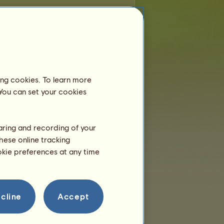
e
ta classificação
ing cookies. To learn more
 You can set your cookies
haring and recording of your
hese online tracking
ookie preferences at any time
cline
Accept