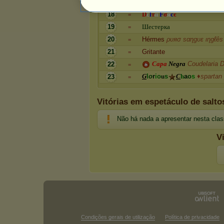
17
A
t
h
é
n
a
K
i
n
s
k
á
❣ τнє ƒigнτєr
=
18
D
є
l
т
α
F
σ
я
c
є
=
19
Ш
е
с
т
е
р
к
а
=
20
Hérmes
ρυяσ sαηgυε ιηgℓês
=
21
Gritante
=
C
a
p
a
N
e
g
r
a
Coudelaria 
22
=
G
l
o
r
i
o
u
s
C
h
a
o
s
♦spartan 
23
=
Vitórias em espetáculo de salto
Não há nada a apresentar nesta clas
V
Condições gerais de utilização
Política de privacidade