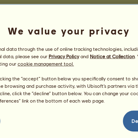
Competições de Equitação do Oeste
Vitórias em corridas a trot
We value your privacy
Número
Não há nada a apresentar nes
Diegues
2 320
ɗ★彡
2 156
l data through the use of online tracking technologies, includ
2 089
l data, please see our
Privacy Policy
and
Notice at Collection
.
2 015
ting our
cookie management tool.
1 676
1 669
licking the “accept” button below you specifically consent to s
me browsing and purchase activity, with Ubisoft’s partners via t
aint.::.®™
1 506
ecline, click the “decline” button below. You can change your c
 Diegues
1 435
eferences” link on the bottom of each web page.
υઽ૯♰ღ
1 415
ⲟⲱⲉⲅ ⫸
1 383
1 339
De
1 263
 ËTËRNÄË 007™♞®
1 145