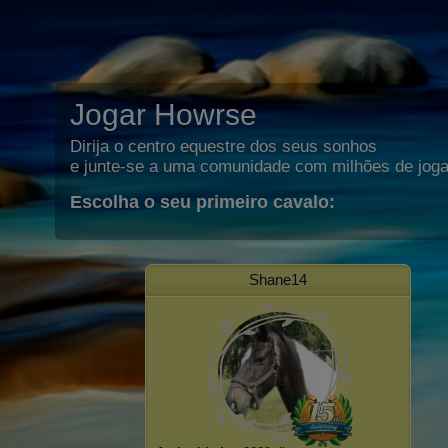
Jogar Howrse
Dirija o centro equestre dos seus sonhos
e junte-se a uma comunidade com milhões de joga
Escolha o seu primeiro cavalo:
Shane14