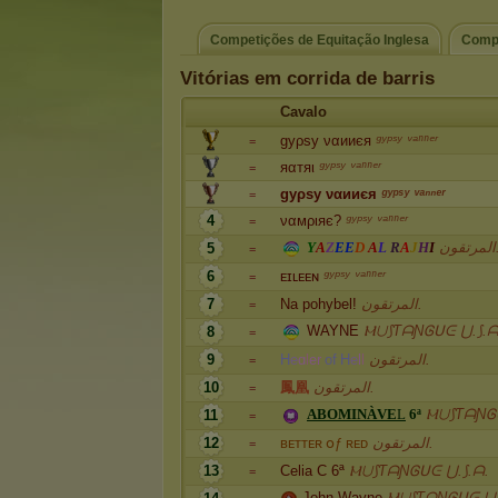
Competições de Equitação Inglesa
Compe
Vitórias em corrida de barris
Cavalo
gуρѕу ναииєя
ᵍʸᵖˢʸ ᵛᵃⁿⁿᵉʳ
=
яαтяι
ᵍʸᵖˢʸ ᵛᵃⁿⁿᵉʳ
=
gуρѕу ναииєя
ᵍʸᵖˢʸ ᵛᵃⁿⁿᵉʳ
=
4
ναмριяє?
ᵍʸᵖˢʸ ᵛᵃⁿⁿᵉʳ
=
Y
A
Z
E
E
D
A
L
R
A
J
H
I
تقون
5
=
6
ᴇɪʟᴇᴇɴ
ᵍʸᵖˢʸ ᵛᵃⁿⁿᵉʳ
=
7
Na pohybel!
المرتقون.
=
WAYNE
Ⲙ⋃⟆ƬᗩƝᎶᑌᕮ ⋃.⟆.ᗩ
8
=
9
H
e
ɑ
l
e
r
o
f
H
e
l
l
المرتقون.
=
10
鳳
凰
المرتقون.
=
A
B
O
M
I
N
À
V
E
L
6
ª
Ⲙ⋃⟆ƬᗩƝᎶᑌ
11
=
12
ʙ
ᴇ
ᴛ
ᴛ
ᴇ
ʀ
օ
ƒ
ʀ
ᴇ
ᴅ
المرتقون.
=
13
Celia C 6ª
Ⲙ⋃⟆ƬᗩƝᎶᑌᕮ ⋃.⟆.ᗩ.
=
John Wayne
Ⲙ⋃⟆ƬᗩƝᎶᑌᕮ ⋃.