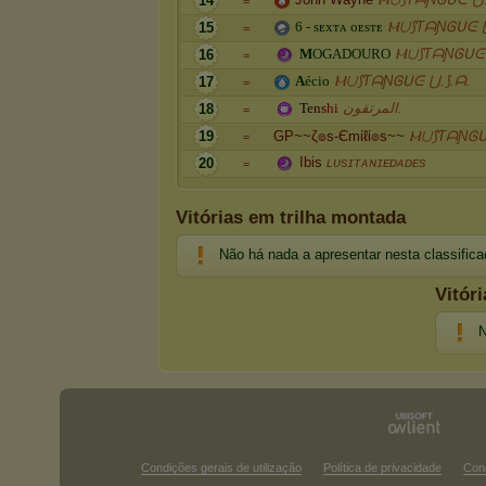
14
=
6
-
s
ᴇ
x
ᴛ
ᴀ
ᴏ
ᴇ
s
ᴛ
ᴇ
Ⲙ⋃⟆ƬᗩƝᎶᑌᕮ ⋃
15
=
M
O
G
A
D
O
U
R
O
Ⲙ⋃⟆ƬᗩƝᎶᑌᕮ 
16
=
A
é
c
i
o
Ⲙ⋃⟆ƬᗩƝᎶᑌᕮ ⋃.⟆.ᗩ.
17
=
T
e
n
s
h
i
المرتقون.
18
=
19
GP~~ζ๏s-Єmίℓί๏s~~
Ⲙ⋃⟆ƬᗩƝᎶᑌᕮ
=
Ibis
ʟᴜsɪᴛᴀɴɪᴇᴅᴀᴅᴇs
20
=
Vitórias em trilha montada
Não há nada a apresentar nesta classific
Vitór
N
Condições gerais de utilização
Política de privacidade
Con