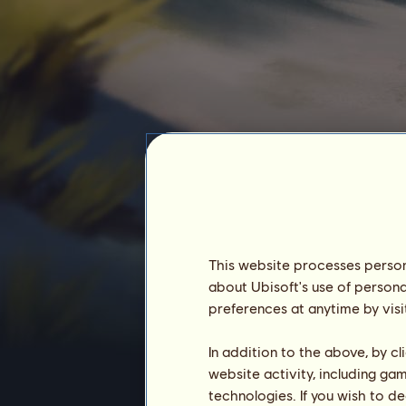
Roger
This website processes persona
about Ubisoft's use of persona
preferences at anytime by visi
Antiguidade :
2631 dias
Classificação geral :
24º
In addition to the above, by c
Reserva :
12 337 176
website activity, including ga
technologies. If you wish to d
Histórico dos proprietários