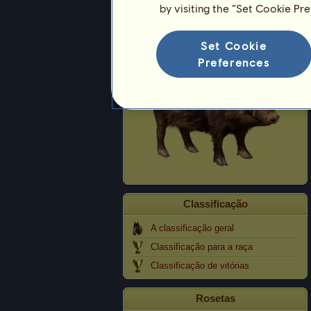
by visiting the “Set Cookie Pr
Javali
Set Cookie
Preferences
Classificação
A classificação geral
Classificação para a raça
Classificação de vitórias
Rosetas