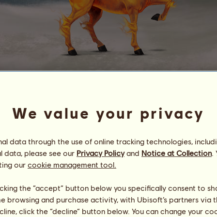
John Wayne
Ⲙ⋃⟆ƬᗩƝᎶᑌᕮ ⋃.⟆.ᗩ.
We value your privacy
Energia
94
%
06:00
Saúde
100
%
Moral
100
%
l data through the use of online tracking technologies, includ
l data, please see our
Privacy Policy
and
Notice at Collection
.
Capacidades
Total:
20380.32
ting our
cookie management tool.
Resistência
4120.11
Velocidade
5651.72
licking the “accept” button below you specifically consent to s
Adestramento
2889.35
me browsing and purchase activity, with Ubisoft’s partners via t
Galope
4043.30
ecline, click the “decline” button below. You can change your c
Trote
777.79