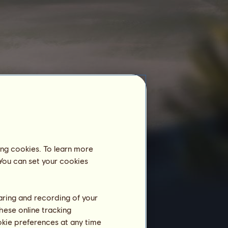
Grande Prémio
AGOSTO 2022
JULHO 2022
ing cookies. To learn more
 You can set your cookies
JUNHO 2022
haring and recording of your
hese online tracking
Centro equestre
ookie preferences at any time