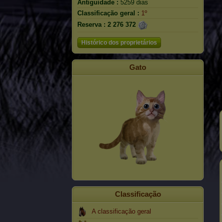
Antiguidade :
5259 dias
Classificação geral :
1º
Reserva :
2 276 372
Histórico dos proprietários
Gato
Classificação
A classificação geral