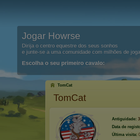
Jogar Howrse
Dirija o centro equestre dos seus sonhos
e junte-se a uma comunidade com milhões de joga
Escolha o seu primeiro cavalo:
TomCat
TomCat
Antiguidade:
3
Data de regist
Última visita: