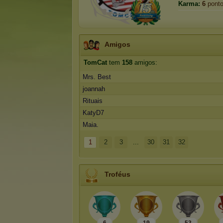
Karma:
6
pont
Amigos
TomCat
tem
158
amigos:
Mrs. Best
joannah
Rituais
KatyD7
Maia.
1
2
3
...
30
31
32
Troféus