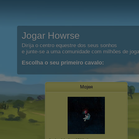
Jogar Howrse
Dirija o centro equestre dos seus sonhos
e junte-se a uma comunidade com milhões de joga
Escolha o seu primeiro cavalo:
Mαjѳя