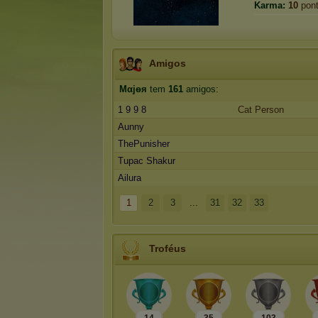
Karma:
10
pon
Amigos
Mαjѳя
tem
161
amigos:
1 9 9 8
Cat Person
Aunny
ThePunisher
Tupac Shakur
Ailura
1
2
3
...
31
32
33
Troféus