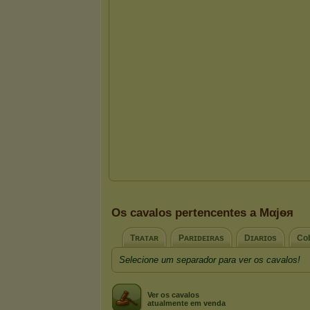
Os cavalos pertencentes a Mαjѳя
Tʀᴀᴛᴀʀ
Pᴀʀɪᴅᴇɪʀᴀs
Dɪᴀʀɪᴏs
Co
Selecione um separador para ver os cavalos!
Ver os cavalos
atualmente em venda