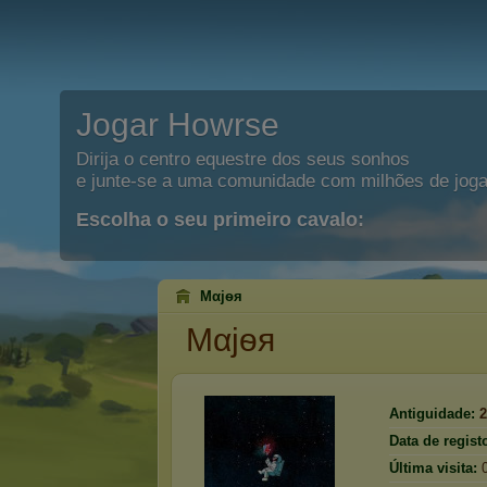
Jogar Howrse
Dirija o centro equestre dos seus sonhos
e junte-se a uma comunidade com milhões de joga
Escolha o seu primeiro cavalo:
Mαjѳя
Mαjѳя
Antiguidade:
2
Data de regist
Última visita: