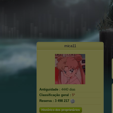
mica11
Antiguidade :
4440 dias
Classificação geral :
5º
Reserva :
3 498 217
Histórico dos proprietários