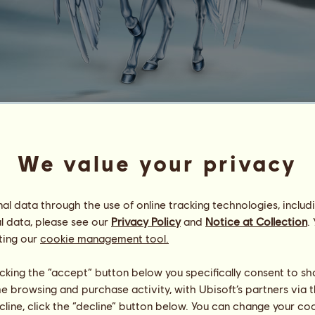
ǟռɢɛʟ օʄ ƈօʟɖ
ᶠʳⁱˢⁱᵒ
We value your privacy
Energia
34
%
23:00
Saúde
100
%
l data through the use of online tracking technologies, includ
Moral
100
%
l data, please see our
Privacy Policy
and
Notice at Collection
.
ting our
cookie management tool.
Capacidades
Total:
4868.23
Resistência
1017.04
Velocidade
915.40
licking the “accept” button below you specifically consent to s
Adestramento
1288.58
me browsing and purchase activity, with Ubisoft’s partners via t
Galope
556.46
ecline, click the “decline” button below. You can change your c
Trote
828.48