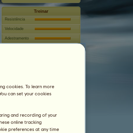
Treinar
Resistência
Velocidade
Adestramento
Galope
Trote
Salto
Competições
ing cookies. To learn more
Esta égua é especializada em
Equitação do Oeste
 You can set your cookies
Reprodução
Informação
haring and recording of your
Cobrições:
1
hese online tracking
ookie preferences at any time
Árvore genealógica