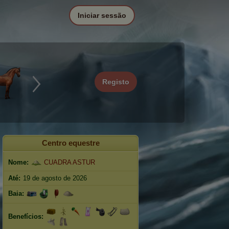
Iniciar sessão
Registo
Centro equestre
Nome:
CUADRA ASTUR
Até:
19 de agosto de 2026
Baia:
Benefícios: