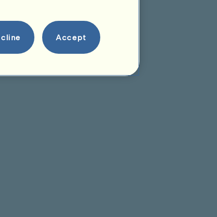
Descendência
cline
Accept