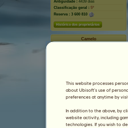
Antiguidade :
4439 dias
Classificação geral :
5º
Reserva :
3 600 810
Histórico dos proprietários
Camelo
This website processes persona
about Ubisoft's use of persona
preferences at anytime by visi
In addition to the above, by c
Classificação
website activity, including ga
A classificação geral
technologies. If you wish to d