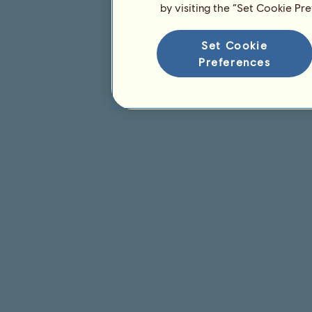
Classificação para a raça
by visiting the “Set Cookie Pr
Classificação de vitórias
Set Cookie
Preferences