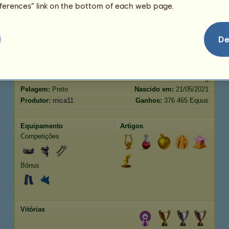
eferences” link on the bottom of each web page.
Salto
262.27
De
Características
Genética
Bónus
Raça:
Frísio
Idade:
218 anos 8 meses
Espécie:
Pégaso de passeio
Altura:
162
cm
Sexo:
fêmea
Peso:
449
kg
Pelagem:
Preto
Nascido em:
21/05/2021
Produtor:
mica11
Ganhos:
376 465 Equus
Equipamento
Artigos
Competições
Bónus
Vitórias