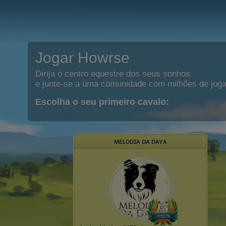
Jogar Howrse
Dirija o centro equestre dos seus sonhos
e junte-se a uma comunidade com milhões de joga
Escolha o seu primeiro cavalo:
ᴍᴇʟoᴅɪᴀ ᴅᴀ ᴅᴀʏᴀ