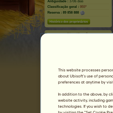
Antiguidade :
3706 dias
Classificação geral :
955º
Reserva :
89 858 888
Histórico dos proprietários
Classificação
A classificação geral
Classificação para a raça
Classificação de vitórias
This website processes persona
about Ubisoft's use of persona
preferences at anytime by visi
In addition to the above, by c
website activity, including ga
technologies. If you wish to d
by visiting the “Set Cookie Pr