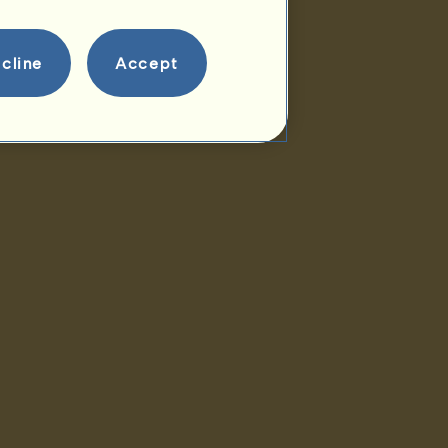
cline
Accept