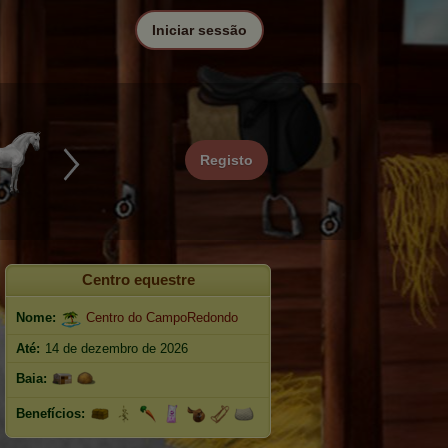
Iniciar sessão
Registo
Centro equestre
Nome:
Centro do CampoRedondo
Até:
14 de dezembro de 2026
Baia:
Benefícios: