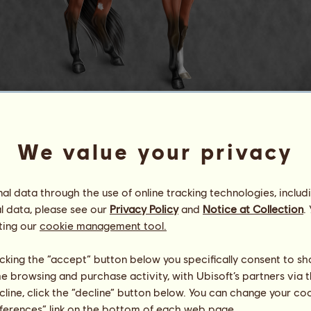
Lutadora 1100
We value your privacy
ÁяคЪεร
Energia
100
%
09:00
Saúde
100
%
l data through the use of online tracking technologies, includ
Moral
100
%
l data, please see our
Privacy Policy
and
Notice at Collection
.
ting our
cookie management tool.
Capacidades
Total:
1122.69
Resistência
173.05
licking the “accept” button below you specifically consent to s
Velocidade
245.09
me browsing and purchase activity, with Ubisoft’s partners via t
Adestramento
285.99
ecline, click the “decline” button below. You can change your c
Galope
189.25
eferences” link on the bottom of each web page.