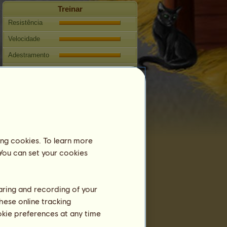
Treinar
Resistência
Velocidade
Adestramento
Galope
Trote
Salto
Competições
Esta égua é especializada em
ing cookies. To learn more
Equitação Inglesa
 You can set your cookies
Reprodução
Informação
haring and recording of your
Cobrições:
5
hese online tracking
Árvore genealógica
ookie preferences at any time
Descendência