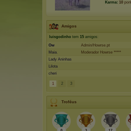
Karma:
10
pon
Amigos
luisgodinho
tem
15
amigos:
Ow
Admin/Howrse.pt
Maia.
Moderador Howrse *****
Lady Aninhas
Lilota
cheri
1
2
3
Troféus
0
3
17