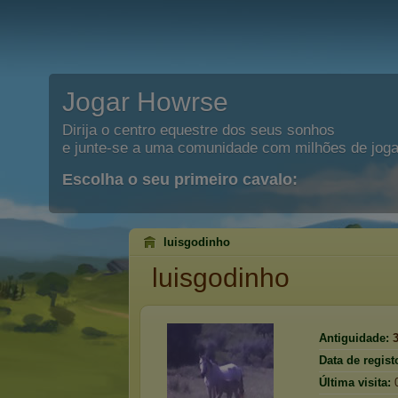
Jogar Howrse
Dirija o centro equestre dos seus sonhos
e junte-se a uma comunidade com milhões de joga
Escolha o seu primeiro cavalo:
luisgodinho
luisgodinho
Antiguidade:
Data de regist
Última visita: