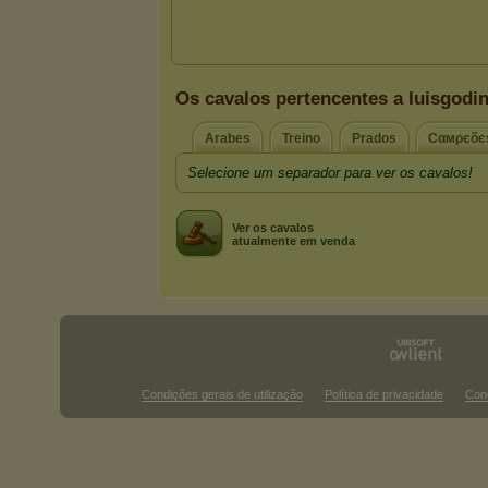
Os cavalos pertencentes a luisgodi
Arabes
Treino
Prados
Cαмρєõє
Selecione um separador para ver os cavalos!
Ver os cavalos
atualmente em venda
Condições gerais de utilização
Política de privacidade
Con