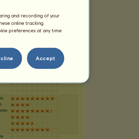
haring and recording of your
ia
hese online tracking
e
ookie preferences at any time
ento
cline
Accept
ia
e
ento
ia
e
ento
ia