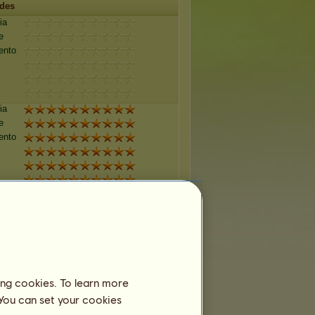
des
ia
e
ento
ia
e
ento
ia
e
ento
ia
ing cookies. To learn more
e
 You can set your cookies
ento