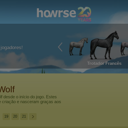
jogadores!
Trotador Francês
Wolf
lf
desde o início do jogo. Estes
e criação e nasceram graças aos
19
20
21