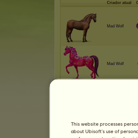
Criador atual
Mad Wolf
Mad Wolf
Mad Wolf
This website processes persona
about Ubisoft's use of persona