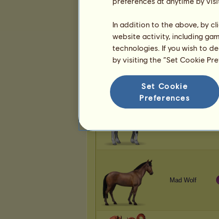
preferences at anytime by visi
Mad Wolf
In addition to the above, by c
website activity, including ga
technologies. If you wish to d
by visiting the “Set Cookie Pr
Mad Wolf
Set Cookie
Preferences
Mad Wolf
Mad Wolf