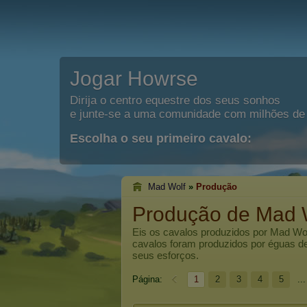
Jogar Howrse
Dirija o centro equestre dos seus sonhos
e junte-se a uma comunidade com milhões de 
Escolha o seu primeiro cavalo:
Mad Wolf
»
Produção
Produção de Mad 
Eis os cavalos produzidos por
Mad Wo
cavalos foram produzidos por éguas d
seus esforços.
Página:
1
2
3
4
5
...