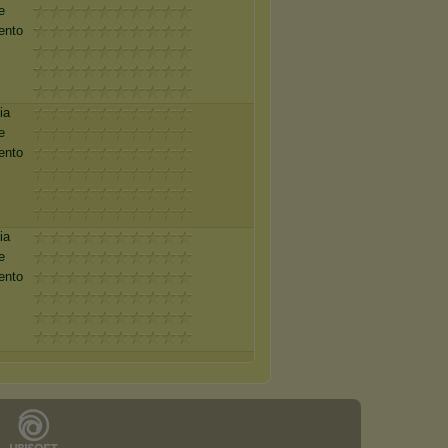
e
ento
ia
e
ento
ia
e
ento