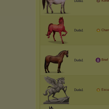
Koni
Duda1
Char
Duda1
Brief
Duda1
Escul
Duda1