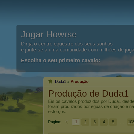
Jogar Howrse
Dirija o centro equestre dos seus sonhos
e junte-se a uma comunidade com milhões de joga
Escolha o seu primeiro cavalo:
Duda1
»
Produção
Produção de Duda1
Eis os cavalos produzidos por
Duda1
desde 
foram produzidos por éguas de criação e 
esforços.
Página:
1
2
3
4
5
...
10