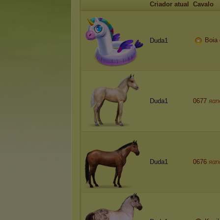
Criador atual
Cavalo
B
o
i
a
Duda1
Duda1
0677
яαn
Duda1
0676
яαn