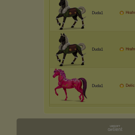
Hrafn
Duda1
Hrafn
Duda1
Delíc
Duda1