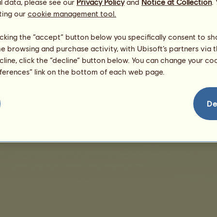
l data, please see our
Privacy Policy
and
Notice at Collection
.
ting our
cookie management tool.
Nenhuma venda a apresentar
licking the “accept” button below you specifically consent to s
me browsing and purchase activity, with Ubisoft’s partners via t
ecline, click the “decline” button below. You can change your c
eferences” link on the bottom of each web page.
Condições de vendas
Contrato de Licença do Utilizador Final
Detalhes legais
G
De