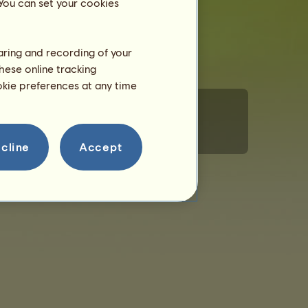
 You can set your cookies
haring and recording of your
hese online tracking
ookie preferences at any time
estão dos cookies
Código de Conduta
Contacte-nos
cline
Accept