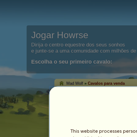
Jogar Howrse
Dirija o centro equestre dos seus sonhos
e junte-se a uma comunidade com milhões de 
Escolha o seu primeiro cavalo:
Mad Wolf
»
Cavalos para venda
Mad Wolf cavalos 
É nesta página que poderá ver os cava
Mad Wolf.
This website processes persona
Cavalo