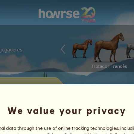
jogadores!
Trotador Francês
para venda
los que estão à venda por parte de
We value your privacy
Objetivos pretendidos
l data through the use of online tracking technologies, includ
Características
Artigos
/
Capacidades
Genéticas