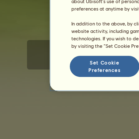
about Ubisoft's use of persona
preferences at anytime by visi
In addition to the above, by c
website activity, including ga
technologies. If you wish to d
by visiting the “Set Cookie Pr
Set Cookie
Condições gerais de utilização
Política de privacidade
Preferences