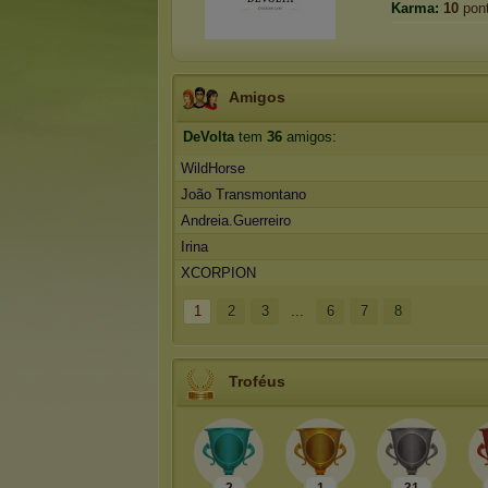
Karma:
10
pon
Amigos
DeVolta
tem
36
amigos:
WildHorse
João Transmontano
Andreia.Guerreiro
Irina
XCORPION
1
2
3
...
6
7
8
Troféus