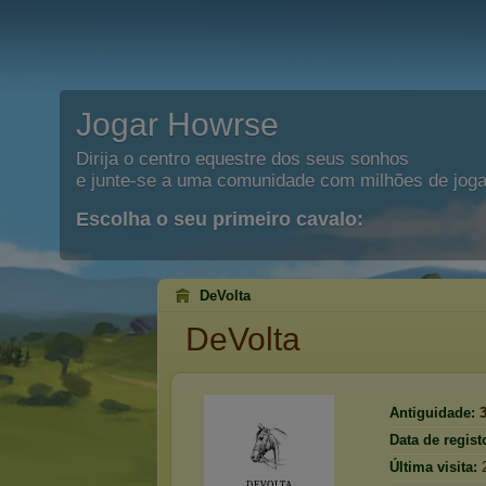
Jogar Howrse
Dirija o centro equestre dos seus sonhos
e junte-se a uma comunidade com milhões de joga
Escolha o seu primeiro cavalo:
DeVolta
DeVolta
Antiguidade:
Data de regist
Última visita: