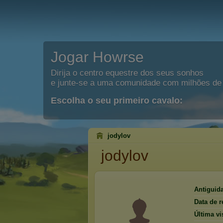
Jogar Howrse
Dirija o centro equestre dos seus sonhos
e junte-se a uma comunidade com milhões de 
Escolha o seu primeiro cavalo:
jodylov
jodylov
Antiguid
Data de r
Última vis