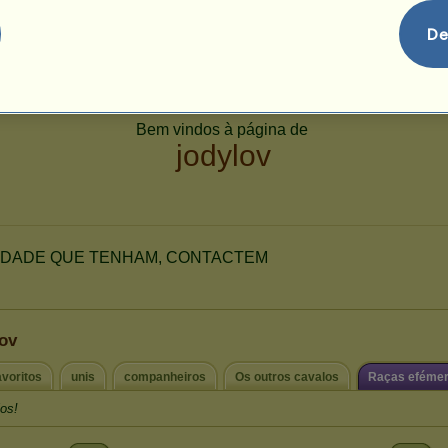
122
App
De
lov
avoritos
unis
companheiros
Os outros cavalos
Raças eféme
os!