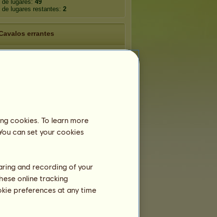
 de lugares:
49
de lugares restantes:
2
Cavalos errantes
Papagaio-
rope
Mosca
cinzento-da-
maurícia
dião
Phoenico
Nectarinia
ing cookies. To learn more
 You can set your cookies
imon
Juruva
Asa-de-vidro
haring and recording of your
hese online tracking
Raças efémeras
ookie preferences at any time