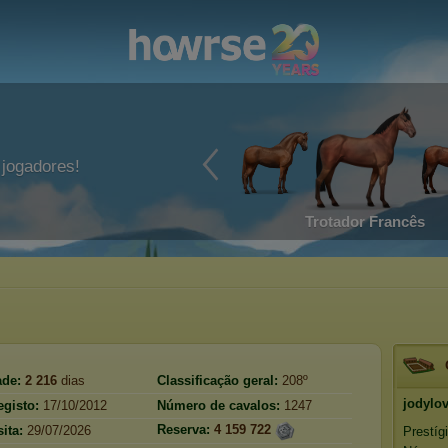
jogadores!
Trotador Francês
ade:
2 216
dias
Classificação geral:
208º
jodylo
egisto:
17/10/2012
Número de cavalos:
1247
Reserva:
4 159 722
ita:
29/07/2026
Prestíg