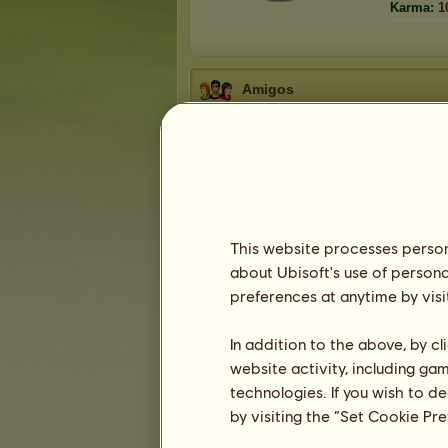
Karma:
1
Amigos
jodylov
tem
37
amigos:
Ow
Conta do jogo
ateu
Partilho IP
bristo
Fitasrosa
This website processes persona
esquilo
about Ubisoft's use of persona
1
2
3
...
6
7
8
preferences at anytime by visi
In addition to the above, by c
Troféus
website activity, including ga
technologies. If you wish to d
by visiting the “Set Cookie Pr