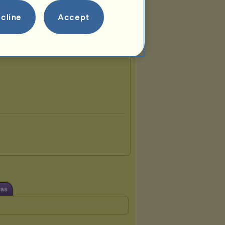
aloosa 2026
Welsh 2026
cline
Accept
ras