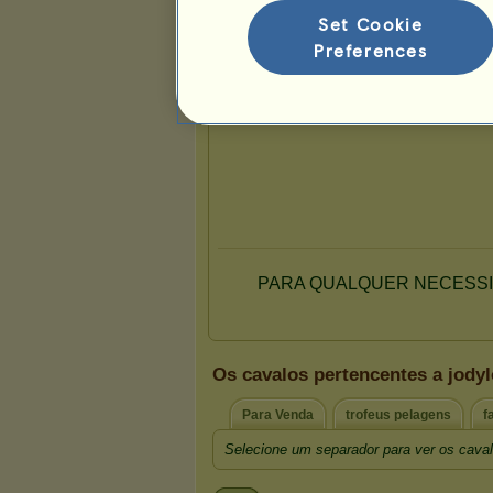
0
8
45
Set Cookie
Preferences
Apresentação
Os cavalos pertencentes a jody
Para Venda
trofeus pelagens
f
Selecione um separador para ver os caval