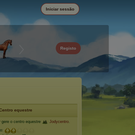
Iniciar sessão
Registo
Centro equestre
v
gere o centro equestre
Jodycentro
.
io: