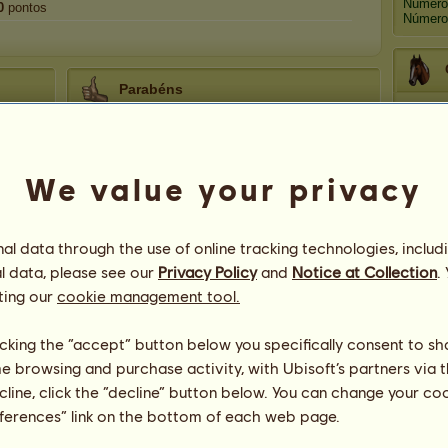
Número
0
pontos
Número 
Parabéns
jodylov
recebeu os parabéns
1 058
vezes no
total, incluindo recentemente:
Mé
Wild Boy
Faz 47 dias
We value your privacy
Wild Boy
Faz 81 dias
michaeljackson
Faz 84 dias
SPIRIT
Faz 89 dias
Bo
l data through the use of online tracking technologies, includ
Diogofrg
Faz 96 dias
l data, please see our
Privacy Policy
and
Notice at Collection
.
ting our
cookie management tool.
Ep
licking the “accept” button below you specifically consent to s
me browsing and purchase activity, with Ubisoft’s partners via t
ecline, click the “decline” button below. You can change your c
eferences” link on the bottom of each web page.