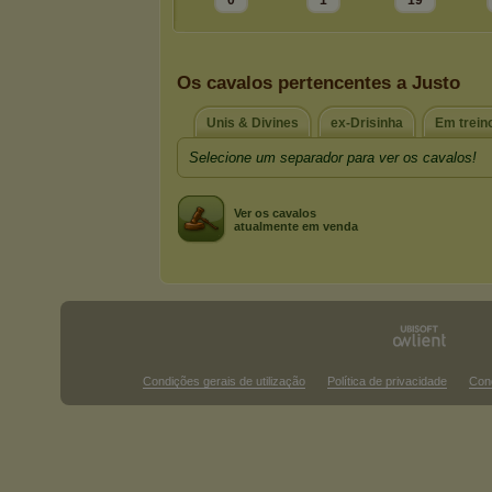
0
1
19
Os cavalos pertencentes a Justo
Unis & Divines
ex-Drisinha
Em trein
Selecione um separador para ver os cavalos!
Ver os cavalos
atualmente em venda
Condições gerais de utilização
Política de privacidade
Con