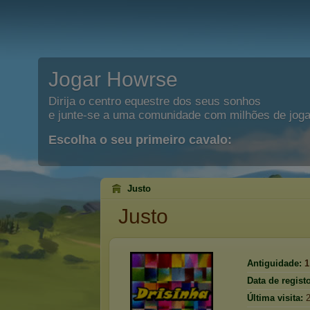
Jogar Howrse
Dirija o centro equestre dos seus sonhos
e junte-se a uma comunidade com milhões de joga
Escolha o seu primeiro cavalo:
Justo
Justo
Antiguidade:
1
Data de registo
Última visita: