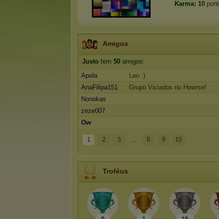
Karma:
10
pont
Amigos
Justo
tem
50
amigos:
Apola
Leo :)
AnaFilipa151
Grupo Viciados no Howrse!
Nonokas
zeze007
Ow
1
2
3
...
8
9
10
Troféus