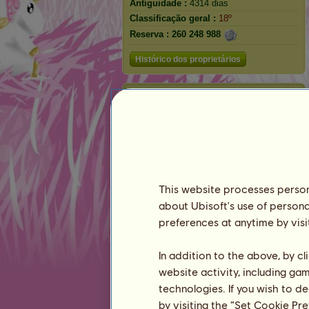
Antiguidade :
4314 dias
Classificação geral :
18º
Reserva :
260 248 988
Histórico dos proprietários
Classificação
A classificação geral
Classificação para a raça
Classificação de vitórias
Rosetas
This website processes persona
about Ubisoft's use of persona
preferences at anytime by visi
In addition to the above, by c
website activity, including ga
technologies. If you wish to d
by visiting the “Set Cookie Pr