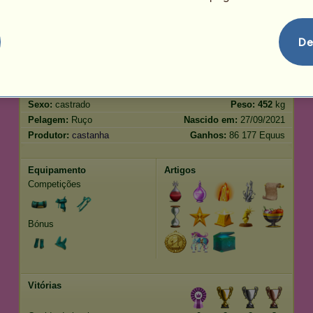
Salto
2053.23
De
Características
Genética
Bónus
Raça:
Tennessee Walker
Idade:
28 anos 2 meses
Espécie:
Pégaso de passeio
Altura:
160
cm
Sexo:
castrado
Peso:
452
kg
Pelagem:
Ruço
Nascido em:
27/09/2021
Produtor:
castanha
Ganhos:
86 177 Equus
Equipamento
Artigos
Competições
Bónus
Vitórias