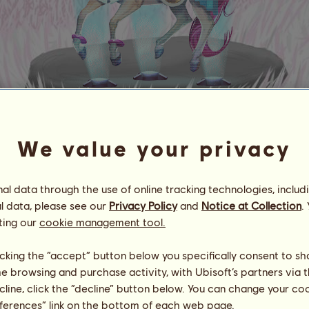
M 1089
We value your privacy
█▓▒░ T.Walker ░▒▓█
Energia
81
%
24:00
Saúde
100
%
l data through the use of online tracking technologies, includ
Moral
100
%
l data, please see our
Privacy Policy
and
Notice at Collection
.
ting our
cookie management tool.
Capacidades
Total:
18842.09
Resistência
4098.50
licking the “accept” button below you specifically consent to s
Velocidade
2265.64
me browsing and purchase activity, with Ubisoft’s partners via t
Adestramento
3656.44
ecline, click the “decline” button below. You can change your c
Galope
1416.57
eferences” link on the bottom of each web page.
Trote
5351.71