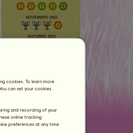
NOVEMBRO 2021
OUTUBRO 2021
SETEMBRO 2021
Centro equestre
ing cookies. To learn more
 You can set your cookies
M 1089
ainda não se encontra registado
num centro equestre.
Treinar
haring and recording of your
Resistência
hese online tracking
ookie preferences at any time
Velocidade