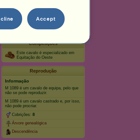
Adestramento
Galope
cline
Accept
Trote
Salto
Competições
Este cavalo é especializado em
Equitação do Oeste
Reprodução
Informação
M 1089 é um cavalo de equipa, pelo que
não se pode reproduzir.
M 1089 é um cavalo castrado e, por isso,
não pode procriar.
Cobrições:
8
Árvore genealógica
Descendência