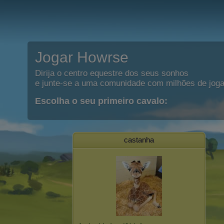
Jogar Howrse
Dirija o centro equestre dos seus sonhos
e junte-se a uma comunidade com milhões de joga
Escolha o seu primeiro cavalo:
castanha