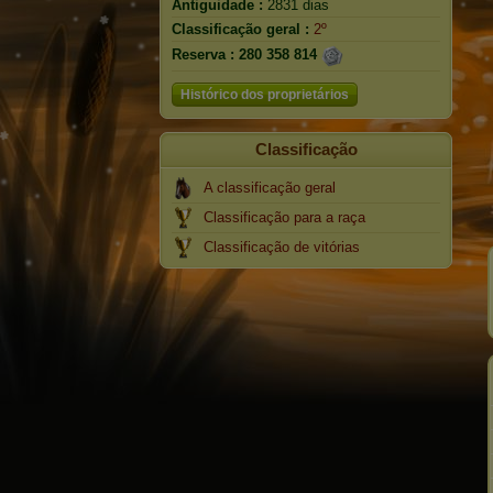
Antiguidade :
2831 dias
Classificação geral :
2º
Reserva :
280 358 814
Histórico dos proprietários
Classificação
A classificação geral
Classificação para a raça
Classificação de vitórias