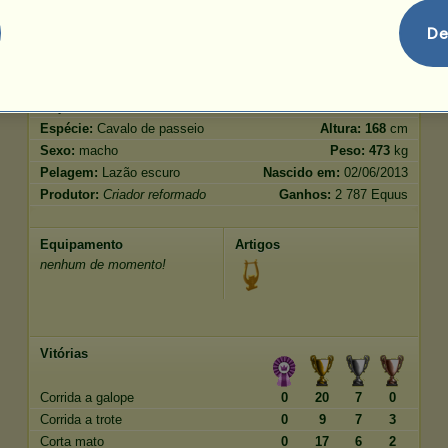
Salto
168.78
De
Características
Genética
Bónus
Raça:
Trotador Francês
Idade:
15 anos 8 meses
Espécie:
Cavalo de passeio
Altura:
168
cm
Sexo:
macho
Peso:
473
kg
Pelagem:
Lazão escuro
Nascido em:
02/06/2013
Produtor:
Criador reformado
Ganhos:
2 787 Equus
Equipamento
Artigos
nenhum de momento!
Vitórias
Corrida a galope
0
20
7
0
Corrida a trote
0
9
7
3
Corta mato
0
17
6
2