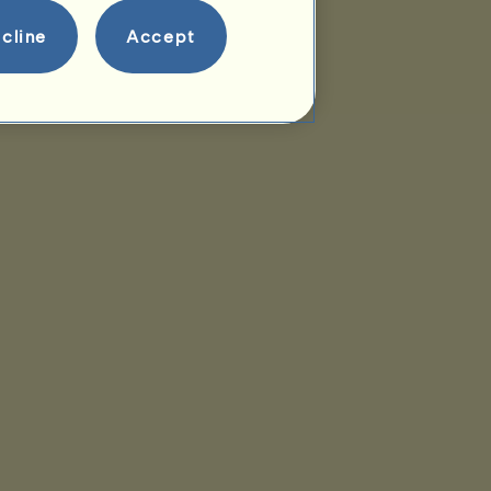
cline
Accept