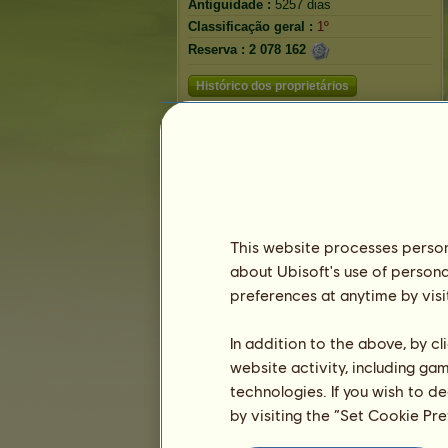
Antiguidade :
5257 dias
Classificação geral :
1º
Reserva :
2 078 162
Histórico dos proprietários
Classificação
A classificação geral
Classificação para a raça
Classificação de vitórias
This website processes persona
about Ubisoft's use of persona
preferences at anytime by visi
In addition to the above, by c
website activity, including ga
technologies. If you wish to d
by visiting the “Set Cookie Pr