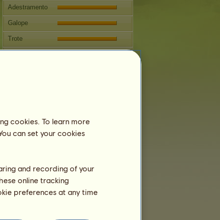
Adestramento
Galope
Trote
Salto
Competições
Este cavalo é especializado em
Equitação Inglesa
Reprodução
ing cookies. To learn more
Informação
 You can set your cookies
Cobrições:
7
Árvore genealógica
haring and recording of your
Descendência
hese online tracking
ookie preferences at any time