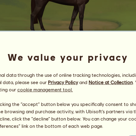
We value your privacy
M
1
1
5
9
.
1
4
Tiℓℓ tɦє єɳd
l data through the use of online tracking technologies, includ
Energia
100
%
08:30
Saúde
100
%
l data, please see our
Privacy Policy
and
Notice at Collection
.
Moral
100
%
ting our
cookie management tool.
Capacidades
Total:
1450.53
licking the “accept” button below you specifically consent to s
Resistência
245.29
me browsing and purchase activity, with Ubisoft’s partners via t
Velocidade
300.45
ecline, click the “decline” button below. You can change your c
Adestramento
272.75
eferences” link on the bottom of each web page.
Galope
86.20
Trote
377.07