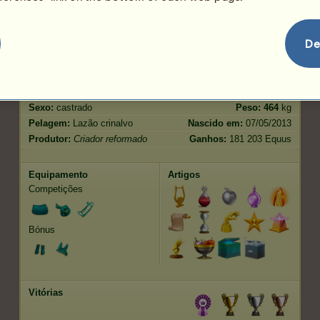
Salto
179.47
De
Características
Genética
Bónus
Raça:
Trotador Francês
Idade:
46 anos 1 mês!
Espécie:
Pégaso de passeio
Altura:
170
cm
Sexo:
castrado
Peso:
464
kg
Pelagem:
Lazão crinalvo
Nascido em:
07/05/2013
Produtor:
Criador reformado
Ganhos:
181 203 Equus
Equipamento
Artigos
Competições
Bónus
Vitórias