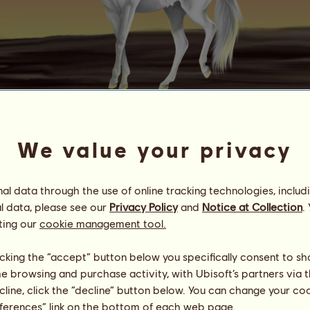
D
i
v
i
s
i
o
n
We value your privacy
Tiℓℓ tɦє єɳd
Energia
100
%
06:00
Saúde
100
%
l data through the use of online tracking technologies, includ
Moral
100
%
l data, please see our
Privacy Policy
and
Notice at Collection
.
ting our
cookie management tool.
Capacidades
Total:
1721.29
Resistência
260.95
licking the “accept” button below you specifically consent to s
Velocidade
408.97
me browsing and purchase activity, with Ubisoft’s partners via t
Adestramento
290.19
ecline, click the “decline” button below. You can change your c
Galope
62.95
eferences” link on the bottom of each web page.
Trote
518.75