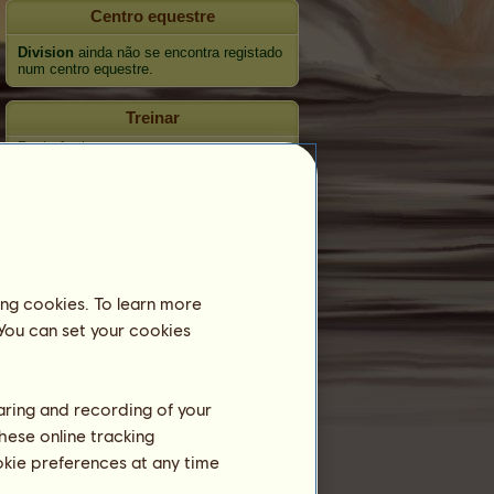
Centro equestre
Division
ainda não se encontra registado
num centro equestre.
Treinar
Resistência
Velocidade
Adestramento
Galope
Trote
ing cookies. To learn more
Salto
 You can set your cookies
Competições
Este cavalo é especializado em
haring and recording of your
Equitação Inglesa
hese online tracking
ookie preferences at any time
Reprodução