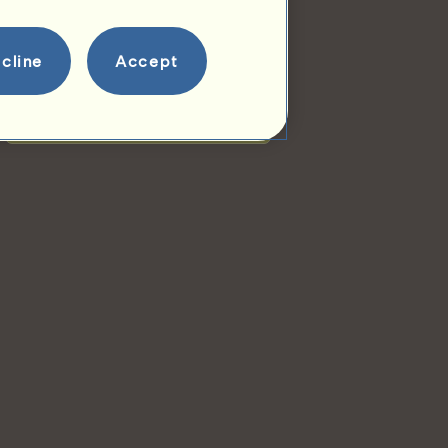
Informação
D
i
v
i
s
i
o
n
é um cavalo castrado e, por
isso, não pode procriar.
cline
Accept
Cobrições:
3
Árvore genealógica
Descendência