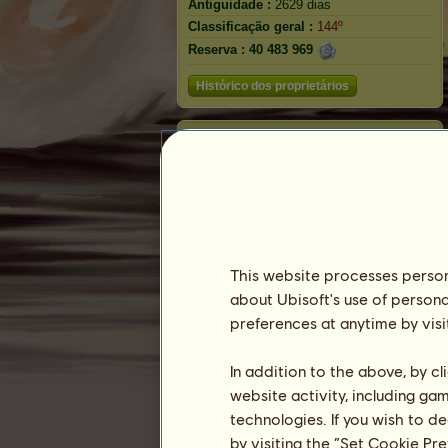
Antiguidade :
2629 dias
Classificação geral :
144º
Reserva :
40 483 969
Histórico dos proprietários
Classificação
A classificação geral
Classificação para a raça
Classificação de vitórias
Rosetas
This website processes persona
about Ubisoft's use of persona
preferences at anytime by visi
In addition to the above, by c
website activity, including ga
technologies. If you wish to d
by visiting the “Set Cookie Pr