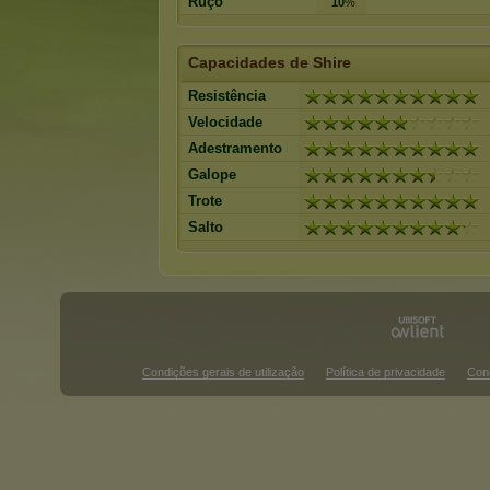
Ruço
10
%
Capacidades de Shire
Resistência
Velocidade
Adestramento
Galope
Trote
Salto
Condições gerais de utilização
Política de privacidade
Con