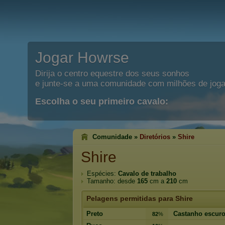
Jogar Howrse
Dirija o centro equestre dos seus sonhos
e junte-se a uma comunidade com milhões de joga
Escolha o seu primeiro cavalo:
Comunidade »
Diretórios
»
Shire
Shire
Espécies:
Cavalo de trabalho
Tamanho: desde
165
cm a
210
cm
Pelagens permitidas para Shire
Preto
Castanho escur
82
%