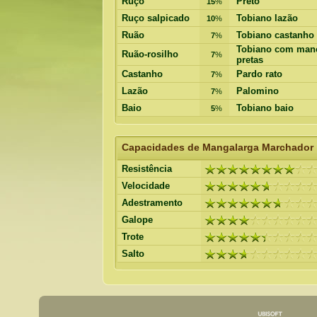
Ruço
Preto
15
%
Ruço salpicado
Tobiano lazão
10
%
Ruão
Tobiano castanho
7
%
Tobiano com man
Ruão-rosilho
7
%
pretas
Castanho
Pardo rato
7
%
Lazão
Palomino
7
%
Baio
Tobiano baio
5
%
Capacidades de Mangalarga Marchador
Resistência
Velocidade
Adestramento
Galope
Trote
Salto