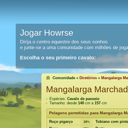
Jogar Howrse
Dirija o centro equestre dos seus sonhos
e junte-se a uma comunidade com milhões de joga
Escolha o seu primeiro cavalo:
Comunidade »
Diretórios
»
Mangalarga Ma
Mangalarga Marchad
Espécies:
Cavalo de passeio
Tamanho: desde
140
cm a
157
cm
Pelagens permitidas para Mangalarga M
Ruço pigarço
Tobiano com pinta
19
%