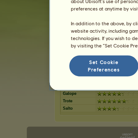
Castanho
about Ubisoft's use of persona
Ruço
11
%
Lazão escuro
preferences at anytime by visi
Ruão-rosilh
9
%
Castanho escuro
Castanho Ce
9
%
Baio
In addition to the above, by c
Palomino
8
%
Lazão crinalvo
website activity, including ga
Lazão escur
8
%
Pardo rato
technologies. If you wish to d
Ruço pigarç
8
%
Preto
by visiting the “Set Cookie Pr
Isabel
7
%
Set Cookie
Capacidades de Cavalo Islandês
Preferences
Resistência
Velocidade
Adestramento
Galope
Trote
Salto