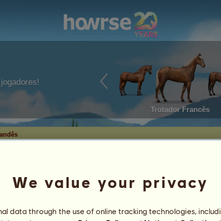
jogadores!
Trotador Francês
landês
We value your privacy
landês
l data through the use of online tracking technologies, includ
5
%