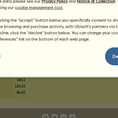
l data, please see our
Privacy Policy
and
Notice at Collection
.
5
%
ting our
o
cookie management tool.
4
%
reja
2
%
licking the “accept” button below you specifically consent to s
2
%
me browsing and purchase activity, with Ubisoft’s partners via t
o crinalvo
2
%
ecline, click the “decline” button below. You can change your c
o
2
%
eferences” link on the bottom of each web page.
1
%
De
172.01
38.2
143.43
105.1
124.23
86.03