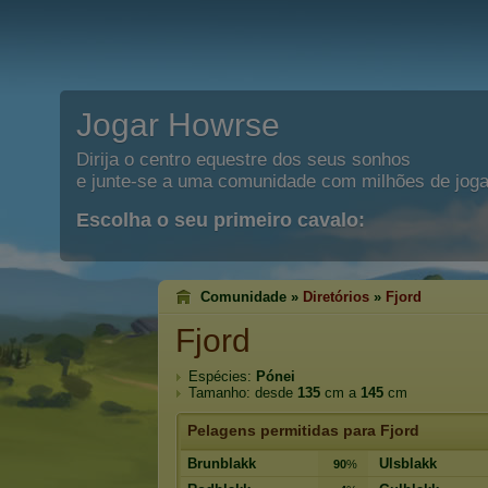
Jogar Howrse
Dirija o centro equestre dos seus sonhos
e junte-se a uma comunidade com milhões de joga
Escolha o seu primeiro cavalo:
Comunidade »
Diretórios
»
Fjord
Fjord
Espécies:
Pónei
Tamanho: desde
135
cm a
145
cm
Pelagens permitidas para Fjord
Brunblakk
Ulsblakk
90
%