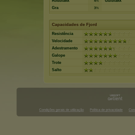
Rodblakk
Gulblakk
4
%
Gra
3
%
Capacidades de Fjord
Resistência
Velocidade
Adestramento
Galope
Trote
Salto
Condições gerais de utilização
Política de privacidade
Con