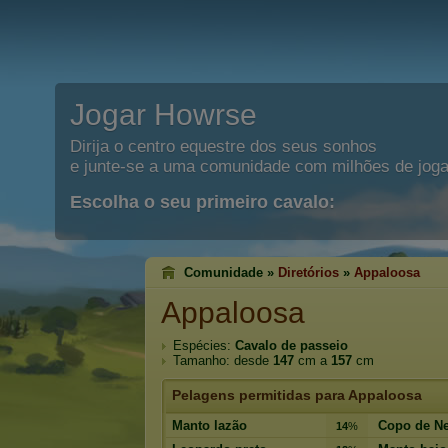
Jogar Howrse
Dirija o centro equestre dos seus sonhos
e junte-se a uma comunidade com milhões de joga
Escolha o seu primeiro cavalo:
Comunidade »
Diretórios
»
Appaloosa
Appaloosa
Espécies:
Cavalo de passeio
Tamanho: desde
147
cm a
157
cm
Pelagens permitidas para Appaloosa
Manto lazão
Copo de Ne
14
%