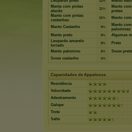
Leopardo preto
Manto baio
12
%
Manta com pintas
Manto com 
11
%
alazão
pretas
Manto com pintas
Manto com 
10
%
castanhas
Manto com 
Manto Castanho
9
%
palominas
Manto preto
Algumas m
9
%
Leopardo amarelo
Preto
9
%
torrado
Manto palomino
Snow pret
6
%
Snow castanho
4
%
Capacidades de Appaloosa
Resistência
Velocidade
Adestramento
Galope
Trote
Salto