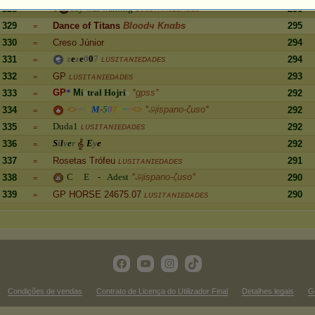
T
d
a
y
w
a
s
w
a
r
n
i
n
g
ʟᴜsɪᴛᴀɴɪᴇᴅᴀᴅᴇs
328
296
=
329
Dance of Titans
Bloodч Knαbs
295
=
330
Creso Júnior
294
=
z
e
z
e
0
0
7
ʟᴜsɪᴛᴀɴɪᴇᴅᴀᴅᴇs
331
294
=
332
GP
ʟᴜsɪᴛᴀɴɪᴇᴅᴀᴅᴇs
293
=
G
P
*
M
i
s
t
r
a
l
H
o
j
r
i
s
*gpss*
333
292
=
<
>
~
~
~
M
-
5
0
7
~
~
~
<
>
*௮ispano-ζuso*
334
292
=
D
u
d
a
1
ʟᴜsɪᴛᴀɴɪᴇᴅᴀᴅᴇs
335
292
=
S
i
l
v
e
r
E
y
e
336
292
=
337
Rosetas Trófeu
ʟᴜsɪᴛᴀɴɪᴇᴅᴀᴅᴇs
291
=
C
E
-
A
d
e
s
t
*௮ispano-ζuso*
338
290
=
339
GP HORSE 24675.07
ʟᴜsɪᴛᴀɴɪᴇᴅᴀᴅᴇs
290
=
Condições de vendas
Contrato de Licença do Utilizador Final
Detalhes legais
G