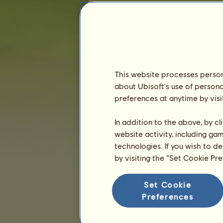
Competições de Equitação Inglesa
Vitórias em corridas a galope
Não há nada a apresentar nesta clas
Vitórias em espetáculo de salto
This website processes persona
about Ubisoft's use of persona
Não há nada a apresentar nesta clas
preferences at anytime by visi
V
In addition to the above, by c
website activity, including ga
technologies. If you wish to d
by visiting the “Set Cookie Pr
Set Cookie
Preferences