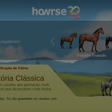
jogadores!
Trotador Francês
ificação de Vitória
tória Clássica
 os cavalos que ganharam mais
, os que alcançaram mais títulos
oites. Só são guardados os cavalos com