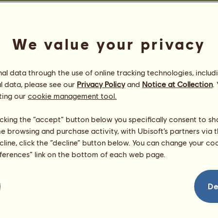
Competições de Equitação do Oeste
Vitórias em corridas a trot
We value your privacy
sificação
Não há nada a apresentar nes
s
Vitórias em corta-mato
l data through the use of online tracking technologies, includ
l data, please see our
Privacy Policy
and
Notice at Collection
.
sificação
Não há nada a apresentar nes
ting our
cookie management tool.
itórias em adestramento
licking the “accept” button below you specifically consent to s
Cavalo
Número
me browsing and purchase activity, with Ubisoft’s partners via t
ʜ
ᴜ
ʀ
ᴀ
ᴄ
á
ɴ
δύναμής
320
299
-1
ecline, click the “decline” button below. You can change your c
M
-
2
3
2
5
*௮ispano-ζuso*
321
299
-1
eferences” link on the bottom of each web page.
322
Moll 2589 S
♞ ђ๏ℓ¢э†ลэ ƒ๏µи∂ล†เ๏и ♞
299
=
GP 27.720
ʟᴜsɪᴛᴀɴɪᴇᴅᴀᴅᴇs
323
299
=
KHALI 《 V 》
*௮ispano-ζuso*
324
298
=
De
Tornado
ʟᴜsɪᴛᴀɴɪᴇᴅᴀᴅᴇs
325
297
=
H
i
t
T
h
i
s
ʟᴜsɪᴛᴀɴɪᴇᴅᴀᴅᴇs
326
297
=
D
E
L
T
A
F
O
R
C
E
*௮ispano-ζuso*
327
296
=