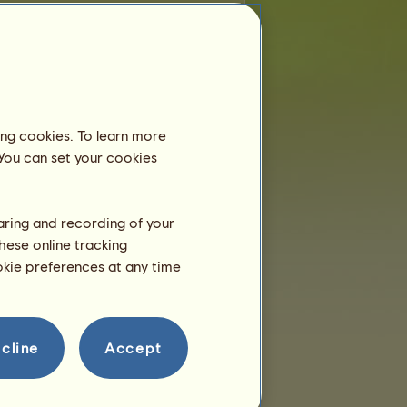
e
ta classificação
ing cookies. To learn more
 You can set your cookies
ta classificação
haring and recording of your
hese online tracking
ookie preferences at any time
cline
Accept