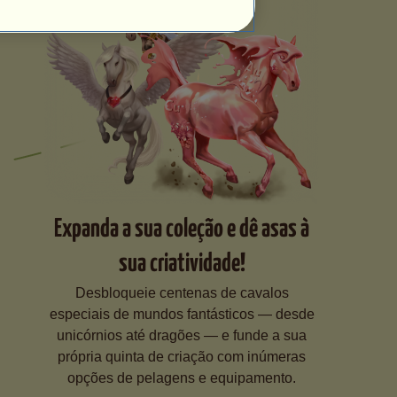
Expanda a sua coleção e dê asas à
sua criatividade!
Desbloqueie centenas de cavalos
especiais de mundos fantásticos — desde
unicórnios até dragões — e funde a sua
própria quinta de criação com inúmeras
opções de pelagens e equipamento.