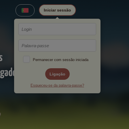
Iniciar sessão
s
Permanecer com sessão iniciada
ogadores!
Ligação
Esqueceu-se da palavra-passe?