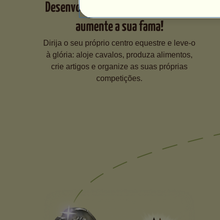
Desenvolva o seu centro equestre e
aumente a sua fama!
Dirija o seu próprio centro equestre e leve-o
à glória: aloje cavalos, produza alimentos,
crie artigos e organize as suas próprias
competições.