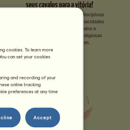
seus cavalos para a vitória!
Especialize os seus cavalos em disciplinas
diferentes, aperfeiçoe as suas capacidades
através de treinos personalizados e
inscreva-os em competições prestigiosas
para subir nas classificações.
ing cookies. To learn more
 You can set your cookies
haring and recording of your
hese online tracking
ookie preferences at any time
cline
Accept