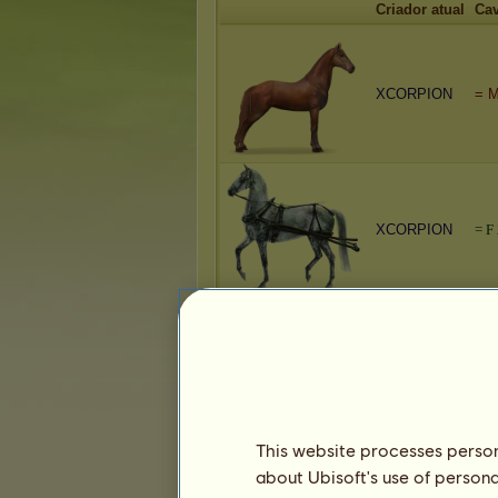
Criador atual
Cav
XCORPION
= M
XCORPION
=
F
XCORPION
Cre
This website processes persona
about Ubisoft's use of persona