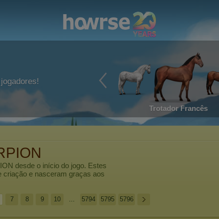
jogadores!
Trotador Francês
RPION
ION
desde o início do jogo. Estes
e criação e nasceram graças aos
7
8
9
10
...
5794
5795
5796