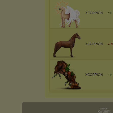
XCORPION
=
F
XCORPION
= M
XCORPION
=
F