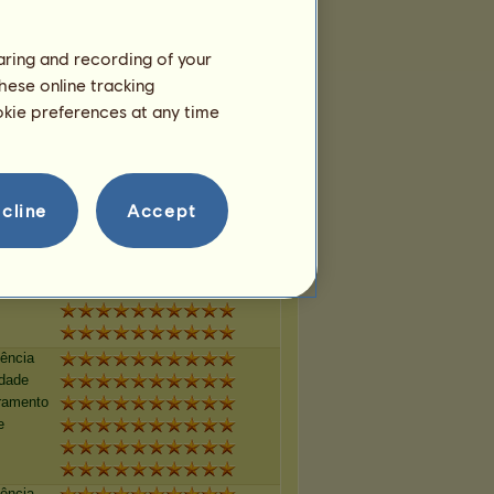
e
haring and recording of your
hese online tracking
tência
idade
ookie preferences at any time
ramento
e
cline
Accept
tência
idade
ramento
e
tência
idade
ramento
e
tência