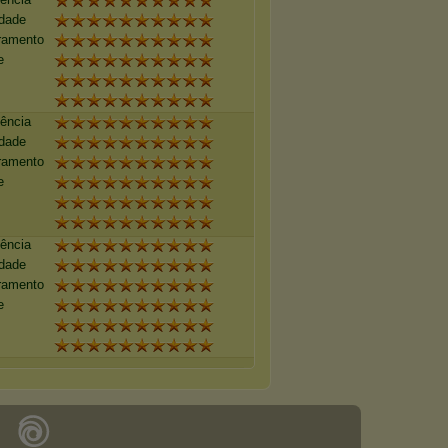
idade
ramento
e
tência
idade
ramento
e
tência
idade
ramento
e