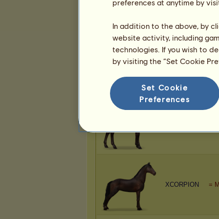
preferences at anytime by visi
XCORPION
Cre
In addition to the above, by c
website activity, including ga
technologies. If you wish to d
by visiting the “Set Cookie Pr
XCORPION
Cre
Set Cookie
Preferences
XCORPION
Cre
XCORPION
= M