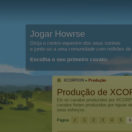
Jogar Howrse
Dirija o centro equestre dos seus sonhos
e junte-se a uma comunidade com milhões de 
Escolha o seu primeiro cavalo:
XCORPION
»
Produção
Produção de XCO
Eis os cavalos produzidos por
XCORP
cavalos foram produzidos por éguas d
seus esforços.
Página:
1
2
3
4
5
6