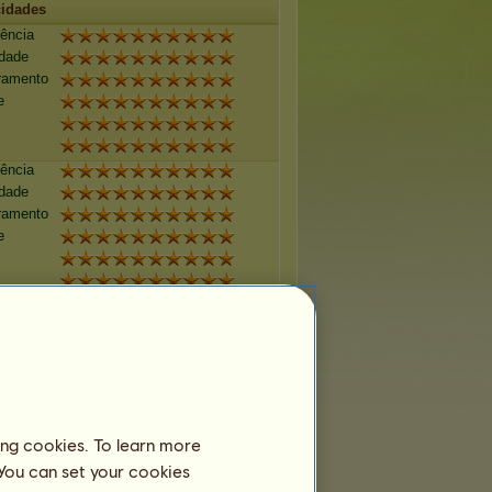
idades
tência
idade
ramento
e
tência
idade
ramento
e
tência
idade
ramento
e
tência
ing cookies. To learn more
idade
 You can set your cookies
ramento