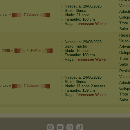
Veloc
Nasceu a: 29/06/2026
Sexo: fêmea
Adest
2
3
9
7
=
█▓▒░ T.Walker ░▒▓█
Idade: 21 anos
Galop
Tamanho:
160
cm
Trote
Raça:
Tennessee Walker
Salto
Resis
Veloc
Nasceu a: 29/06/2026
Sexo: macho
Adest
 2396 =
█▓▒░ T.Walker ░▒▓█
Idade: 10 anos
Galop
Tamanho:
160
cm
Trote
Raça:
Tennessee Walker
Salto
Resis
Veloc
Nasceu a: 24/06/2026
Sexo: fêmea
Adest
2
3
9
5
=
█▓▒░ T.Walker ░▒▓█
Idade: 17 anos 2 meses
Galop
Tamanho:
159
cm
Trote
Raça:
Tennessee Walker
Salto