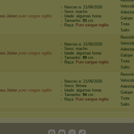
Resistê
Velocid
Nasceu a: 21/06/2026
Sexo: macho
Adestr
eso Júnior
ρυяσ sαηgυε ιηgℓês
Idade: algumas horas
Galope
Tamanho:
93
cm
Trote
Raça:
Puro sangue inglês
Salto
Resistê
Velocid
Nasceu a: 21/06/2026
Sexo: macho
Adestr
eso Júnior
ρυяσ sαηgυε ιηgℓês
Idade: algumas horas
Galope
Tamanho:
99
cm
Trote
Raça:
Puro sangue inglês
Salto
Resistê
Velocid
Nasceu a: 21/06/2026
Sexo: fêmea
Adestr
eso Júnior
ρυяσ sαηgυε ιηgℓês
Idade: algumas horas
Galope
Tamanho:
94
cm
Trote
Raça:
Puro sangue inglês
Salto