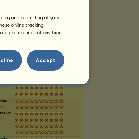
haring and recording of your
ncia
hese online tracking
ade
ookie preferences at any time
amento
cline
Accept
ncia
ade
amento
ncia
ade
amento