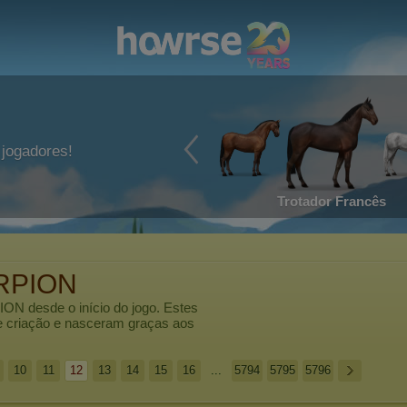
jogadores!
Trotador Francês
RPION
ION
desde o início do jogo. Estes
e criação e nasceram graças aos
10
11
12
13
14
15
16
...
5794
5795
5796