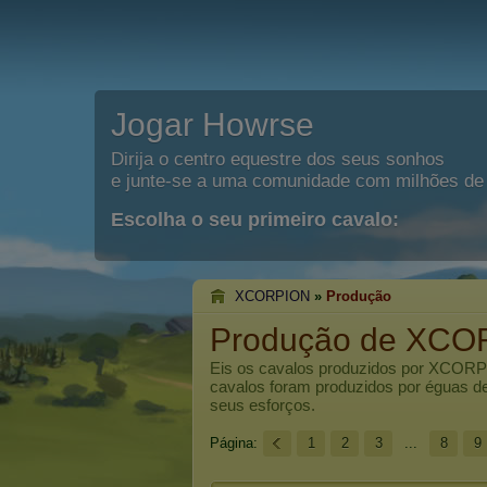
Jogar Howrse
Dirija o centro equestre dos seus sonhos
e junte-se a uma comunidade com milhões de 
Escolha o seu primeiro cavalo:
XCORPION
»
Produção
Produção de XCO
Eis os cavalos produzidos por
XCORP
cavalos foram produzidos por éguas d
seus esforços.
Página:
1
2
3
...
8
9