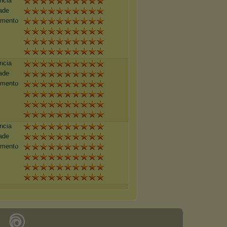
ncia
ade
amento
ncia
ade
amento
ncia
ade
amento