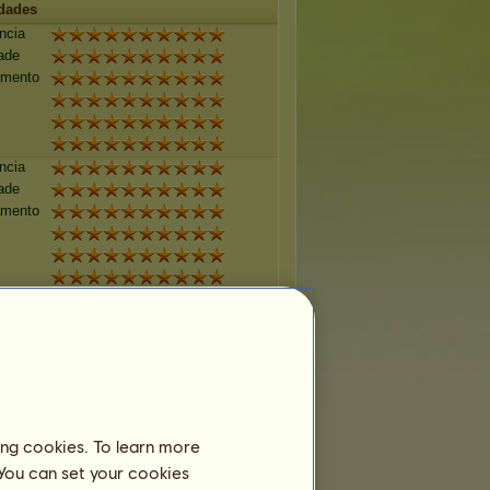
dades
ncia
ade
amento
ncia
ade
amento
ncia
ade
amento
ncia
ing cookies. To learn more
ade
 You can set your cookies
amento