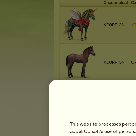
Criador atual
Ca
XCORPION
XCORPION
Cr
XCORPION
Cr
This website processes persona
about Ubisoft's use of persona