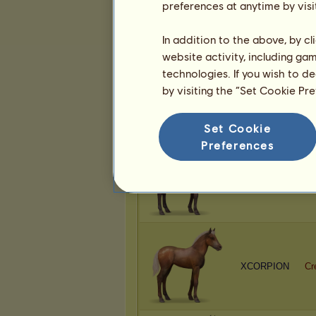
preferences at anytime by visi
XCORPION
Cr
In addition to the above, by c
website activity, including ga
technologies. If you wish to d
by visiting the “Set Cookie Pr
XCORPION
Cr
Set Cookie
Preferences
XCORPION
Cr
XCORPION
Cr