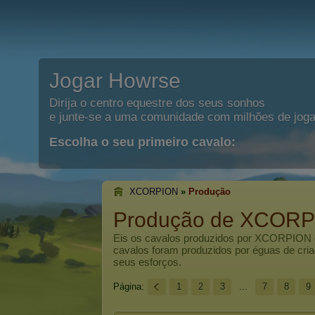
Jogar Howrse
Dirija o centro equestre dos seus sonhos
e junte-se a uma comunidade com milhões de joga
Escolha o seu primeiro cavalo:
XCORPION
»
Produção
Produção de XCOR
Eis os cavalos produzidos por
XCORPION
cavalos foram produzidos por éguas de cri
seus esforços.
Página:
1
2
3
...
7
8
9