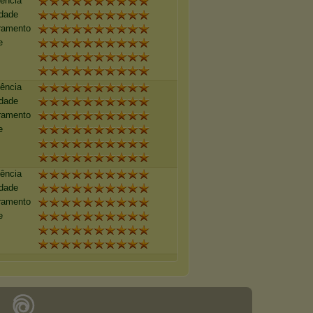
tência
idade
ramento
e
tência
idade
ramento
e
tência
idade
ramento
e