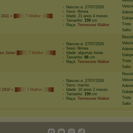
Resis
Veloc
Nasceu a: 27/07/2026
Sexo: fêmea
Adest
 2411 =
█▓▒░ T.Walker ░▒▓█
Idade: 21 anos 4 meses
Galop
Tamanho:
159
cm
Trote
Raça:
Tennessee Walker
Salto
Resis
Veloc
Nasceu a: 27/07/2026
Sexo: fêmea
Adest
so Júnior
█▓▒░ T.Walker ░▒▓█
Idade: algumas horas
Galop
Tamanho:
88
cm
Trote
Raça:
Tennessee Walker
Salto
Resis
Veloc
Nasceu a: 27/07/2026
Sexo: macho
Adest
 2410 =
█▓▒░ T.Walker ░▒▓█
Idade: 10 anos 2 meses
Galop
Tamanho:
159
cm
Trote
Raça:
Tennessee Walker
Salto