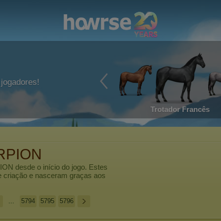
jogadores!
Trotador Francês
RPION
ION
desde o início do jogo. Estes
e criação e nasceram graças aos
...
5794
5795
5796