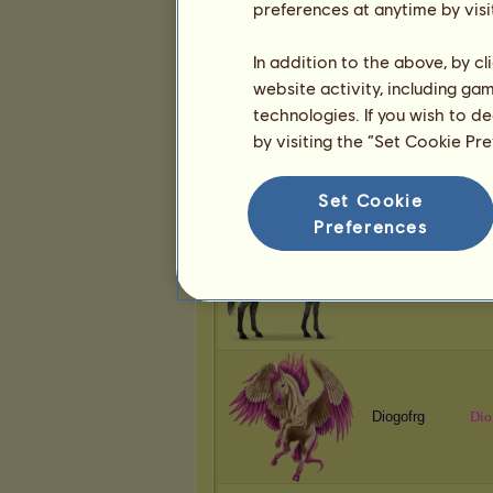
preferences at anytime by visi
XCORPION
Xx 
In addition to the above, by c
website activity, including ga
technologies. If you wish to d
by visiting the “Set Cookie Pr
XCORPION
= F
Set Cookie
Preferences
XCORPION
= M
Diogofrg
D
i
o