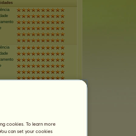
idades
tência
idade
ramento
e
tência
idade
ramento
e
tência
idade
ramento
e
tência
ing cookies. To learn more
idade
 You can set your cookies
ramento