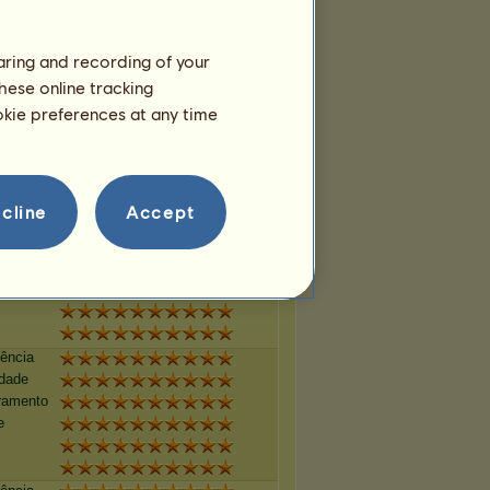
e
haring and recording of your
hese online tracking
tência
idade
ookie preferences at any time
ramento
e
cline
Accept
tência
idade
ramento
e
tência
idade
ramento
e