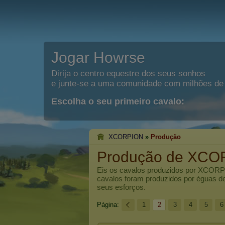
Jogar Howrse
Dirija o centro equestre dos seus sonhos
e junte-se a uma comunidade com milhões de 
Escolha o seu primeiro cavalo:
XCORPION
»
Produção
Produção de XCO
Eis os cavalos produzidos por
XCORP
cavalos foram produzidos por éguas d
seus esforços.
Página:
1
2
3
4
5
6