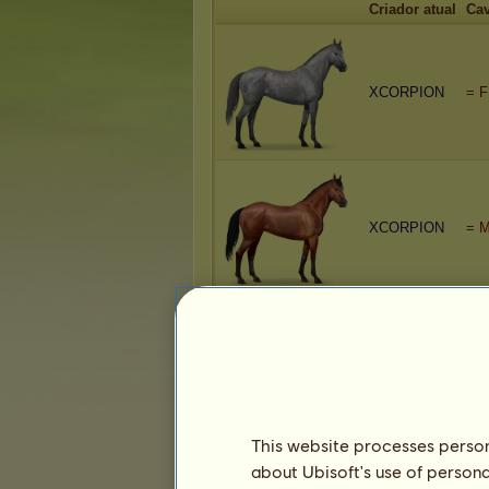
Criador atual
Cav
XCORPION
= F
XCORPION
= M
XCORPION
Xx 
This website processes persona
about Ubisoft's use of persona